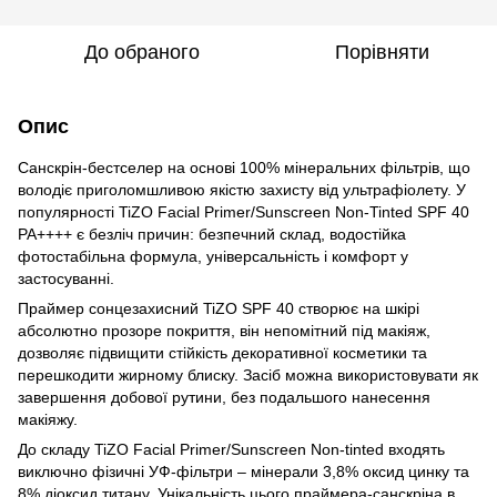
До обраного
Порівняти
Опис
Санскрін-бестселер на основі 100% мінеральних фільтрів, що
володіє приголомшливою якістю захисту від ультрафіолету. У
популярності TiZO Facial Primer/Sunscreen Non-Tinted SPF 40
PA++++ є безліч причин: безпечний склад, водостійка
фотостабільна формула, універсальність і комфорт у
застосуванні.
Праймер сонцезахисний TiZO SPF 40 створює на шкірі
абсолютно прозоре покриття, він непомітний під макіяж,
дозволяє підвищити стійкість декоративної косметики та
перешкодити жирному блиску. Засіб можна використовувати як
завершення добової рутини, без подальшого нанесення
макіяжу.
До складу TiZO Facial Primer/Sunscreen Non-tinted входять
виключно фізичні УФ-фільтри – мінерали 3,8% оксид цинку та
8% діоксид титану. Унікальність цього праймера-санскріна в