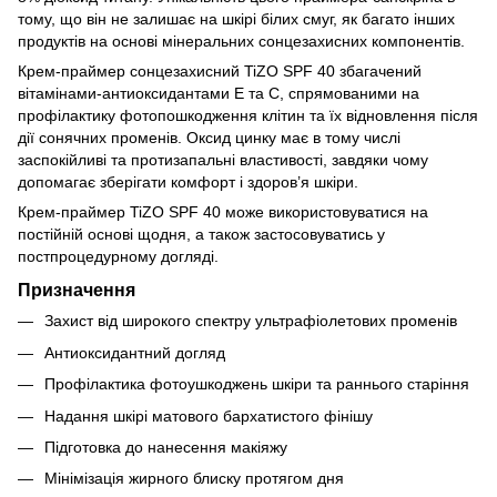
тому, що він не залишає на шкірі білих смуг, як багато інших
продуктів на основі мінеральних сонцезахисних компонентів.
Крем-праймер сонцезахисний TiZO SPF 40 збагачений
вітамінами-антиоксидантами Е та С, спрямованими на
профілактику фотопошкодження клітин та їх відновлення після
дії сонячних променів. Оксид цинку має в тому числі
заспокійливі та протизапальні властивості, завдяки чому
допомагає зберігати комфорт і здоров’я шкіри.
Крем-праймер TiZO SPF 40 може використовуватися на
постійній основі щодня, а також застосовуватись у
постпроцедурному догляді.
Призначення
Захист від широкого спектру ультрафіолетових променів
Антиоксидантний догляд
Профілактика фотоушкоджень шкіри та раннього старіння
Надання шкірі матового бархатистого фінішу
Підготовка до нанесення макіяжу
Мінімізація жирного блиску протягом дня