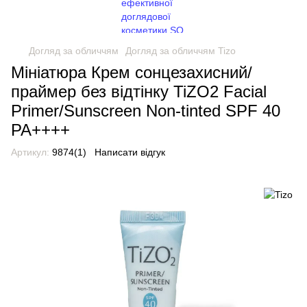
Догляд за обличчям
Догляд за обличчям Tizo
Мініатюра Крем сонцезахисний/
праймер без відтінку TiZO2 Facial
Primer/Sunscreen Non-tinted SPF 40
PA++++
Артикул:
9874(1)
Написати відгук