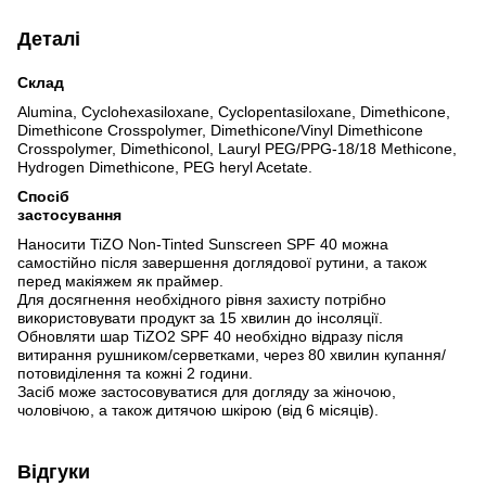
Деталі
Склад
Alumina, Cyclohexasiloxane, Cyclopentasiloxane, Dimethicone,
Dimethicone Crosspolymer, Dimethicone/Vinyl Dimethicone
Crosspolymer, Dimethiconol, Lauryl PEG/PPG-18/18 Methicone,
Hydrogen Dimethicone, PEG heryl Acetate.
Спосіб
застосування
Наносити TiZO Non-Tinted Sunscreen SPF 40 можна
самостійно після завершення доглядової рутини, а також
перед макіяжем як праймер.
Для досягнення необхідного рівня захисту потрібно
використовувати продукт за 15 хвилин до інсоляції.
Обновляти шар TiZO2 SPF 40 необхідно відразу після
витирання рушником/серветками, через 80 хвилин купання/
потовиділення та кожні 2 години.
Засіб може застосовуватися для догляду за жіночою,
чоловічою, а також дитячою шкірою (від 6 місяців).
Відгуки