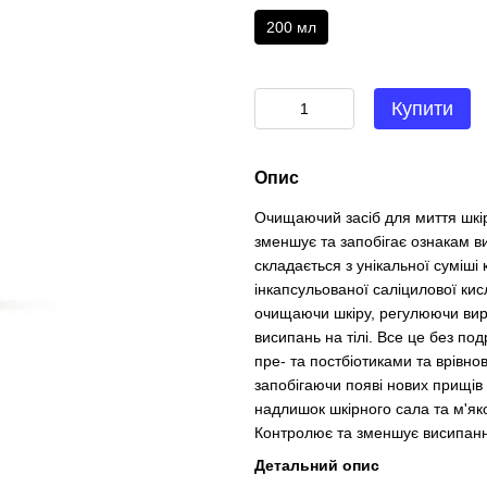
200 мл
Купити
Опис
Очищаючий засіб для миття шкір
зменшує та запобігає ознакам в
складається з унікальної суміші
інкапсульованої саліцилової кисл
очищаючи шкіру, регулюючи вир
висипань на тілі. Все це без по
пре- та постбіотиками та врівно
запобігаючи появі нових прищів
надлишок шкірного сала та м'як
Контролює та зменшує висипання
Детальний опис