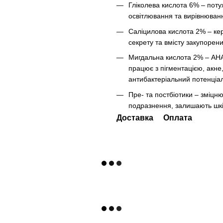
Гліколева кислота 6% – пот
освітлювання та вирівнюванн
Саліцилова кислота 2% – ке
секрету та вмісту закупорен
Мигдальна кислота 2% – АНА
працює з пігментацією, акне
антибактеріальний потенціал
Пре- та постбіотики – зміцн
подразнення, залишають шк
Доставка
Оплата