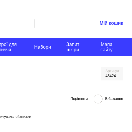
Мій кошик
рої для
Запит
Мапа
Набори
личчя
шкіри
сайту
Артикул
43424
Порівняти
В бажання
ичувальної знижки