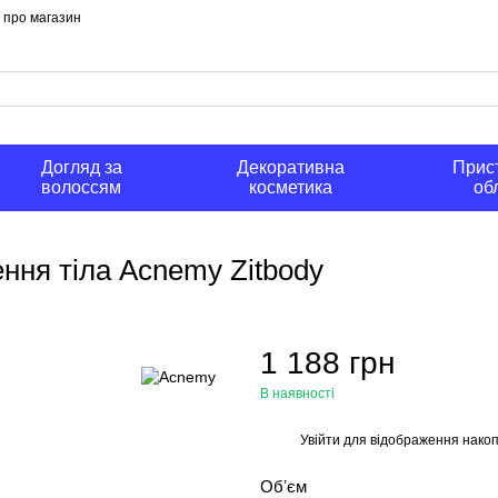
и про магазин
Догляд за
Декоративна
Прист
волоссям
косметика
об
ння тіла Acnemy Zitbody
1 188 грн
В наявності
Увійти
для відображення накоп
%
Обʼєм