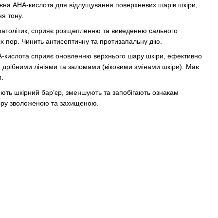
ужна АНА-кислота для відлущування поверхневих шарів шкіри,
я тону.
ратолітик, сприяє розщепленню та виведенню сального
их пор. Чинить антисептичну та протизапальну дію.
-кислота сприяє оновленню верхнього шару шкіри, ефективно
, дрібними лініями та заломами (віковими змінами шкіри). Має
.
юють шкірний бар’єр, зменшують та запобігають ознакам
іру зволоженою та захищеною.