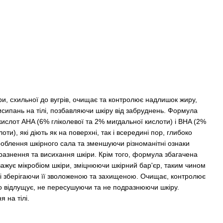
и, схильної до вугрів, очищає та контролює надлишок жиру,
исипань на тілі, позбавляючи шкіру від забруднень. Формула
 кислот AHA (6% гліколевої та 2% мигдальної кислоти) і BHA (2%
оти), які діють як на поверхні, так і всередині пор, глибоко
облення шкірного сала та зменшуючи різноманітні ознаки
дразнення та висихання шкіри. Крім того, формула збагачена
важує мікробіом шкіри, зміцнюючи шкірний бар'єр, таким чином
 і зберігаючи її зволоженою та захищеною. Очищає, контролює
о відлущує, не пересушуючи та не подразнюючи шкіру.
 на тілі.