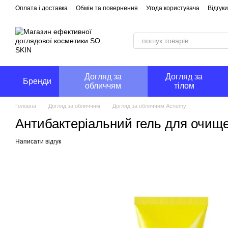
Перейти до основного контенту
Оплата і доставка
Обмін та повернення
Угода користувача
Відгук
Догляд за
Догляд за
Бренди
обличчям
тілом
Головна
Догляд за обличчям
Догляд за обличчям Acnemy
Антибактеріальний гель для очище
Написати відгук