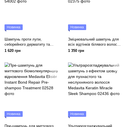
Новинка
Новинка
Шампунь проти лупи,
Зміцнювальний шампунь для
себорейного дерматиту та
всіх відтінків білявого волосся
різних проблем шкіри голови
Medavita Blondie All Blondes
1 620 грн
1 350 грн
Mediceuticals X-Folate™
Bonding Shampoo
Новинка
Новинка
Пре-шампунь для миттєвого
Ультрарозгладжувальний