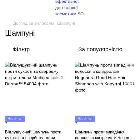
Догляд за волоссям
Шампуні
Шампуні
Фільтр
За популярністю
Новинка
Новинка
Відлущуючий шампунь проти
Шампунь проти випадіння
сухості та свербежу шкіри
волосся з копірролом Regenera