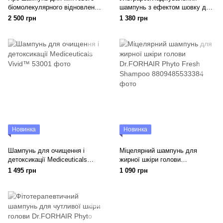
біомолекулярного відновлення
шампунь з ефектом шовку для
Medavita Elisièr Instant Bond
пухнастого та неслухняного
2 500 грн
1 380 грн
Repair Pre-shampoo Treatment
волосся Medavita Keratin
Miracle Sleek Shampoo
Новинка
Новинка
Шампунь для очищення і
Міцелярний шампунь для
детоксикації Mediceuticals
жирної шкіри голови
Vivid™
Dr.FORHAIR Phyto Fresh
1 495 грн
1 090 грн
Shampoo