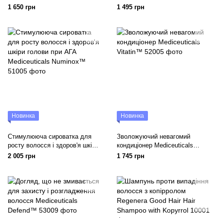
Mediceuticals TheraRX™
голови Mediceuticals X-
1 650 грн
1 495 грн
Derma™
Новинка
Новинка
Стимулююча сироватка для
Зволожуючий невагомий
росту волосся і здоров'я шкіри
кондиціонер Mediceuticals
голови при АГА Mediceuticals
Vitatin™
2 005 грн
1 745 грн
Numinox™