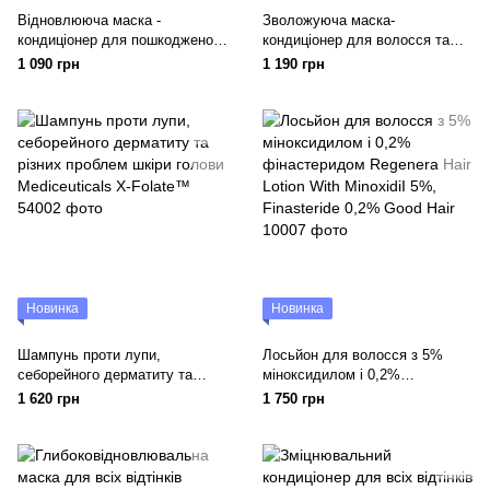
Відновлююча маска -
Зволожуюча маска-
кондиціонер для пошкодженого
кондиціонер для волосся та
волосся Dr.FORHAIR Folligen
шкіри голови DR.FORHAIR
1 090 грн
1 190 грн
Silk Treatment
Heritage Treatment April Muguet
Новинка
Новинка
Шампунь проти лупи,
Лосьйон для волосся з 5%
себорейного дерматиту та
міноксидилом і 0,2%
різних проблем шкіри голови
фінастеридом Regenera Hair
1 620 грн
1 750 грн
Mediceuticals X-Folate™
Lotion With MinoxidiI 5%,
Finasteride 0,2% Good Hair