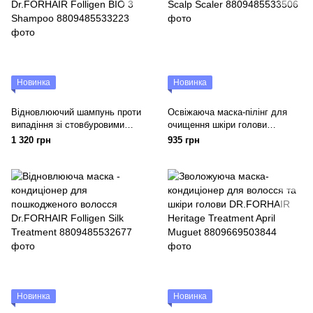
Новинка
Новинка
Відновлюючий шампунь проти
Освіжаюча маска-пілінг для
випадіння зі стовбуровими
очищення шкіри голови
клітинами Dr.FORHAIR Folligen
Dr.FORHAIR Phyto Fresh Scalp
1 320 грн
935 грн
BIO 3 Shampoo
Scaler
Новинка
Новинка