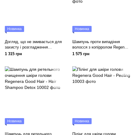
Новинка
Новинка
Догляд, що не змивається для
Шампунь проти випадіння
захисту і розгладження
волосся з копірролом Regenera
волосся Mediceuticals Defend™
Good Hair Hair Shampoo with
1 315 грн
1 575 грн
Kopyrrol
Новинка
Новинка
Шампунь для ретельного
Пілінг для шкіри голови