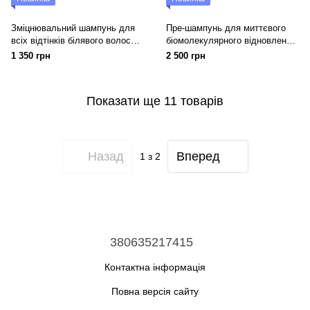
Зміцнювальний шампунь для
Пре-шампунь для миттєвого
всіх відтінків білявого волосся
біомолекулярного відновлення
Medavita Blondie All Blondes
Medavita Elisièr Instant Bond
1 350 грн
2 500 грн
Bonding Shampoo
Repair Pre-shampoo Treatment
Показати ще 11 товарів
Назад
Вперед
1
з 2
380635217415
Контактна інформація
Повна версія сайту