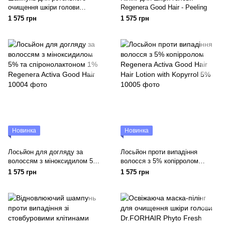
очищення шкіри голови
Regenera Good Hair - Peeling
Regenera Good Hair - Hair
1 575 грн
1 575 грн
Shampoo Detox
Новинка
Новинка
Лосьйон для догляду за
Лосьйон проти випадіння
волоссям з міноксидилом 5%
волосся з 5% копірролом
та спіронолактоном 1%
Regenera Activa Good Hair Hair
1 575 грн
1 575 грн
Regenera Activa Good Hair
Lotion with Kopyrrol 5%