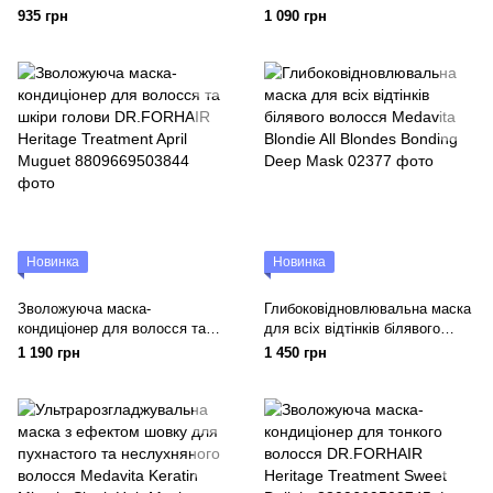
Dr.FORHAIR Phyto Fresh Scalp
волосся Dr.FORHAIR Folligen
935 грн
1 090 грн
Scaler
Silk Treatment
Новинка
Новинка
Зволожуюча маска-
Глибоковідновлювальна маска
кондиціонер для волосся та
для всіх відтінків білявого
шкіри голови DR.FORHAIR
волосся Medavita Blondie All
1 190 грн
1 450 грн
Heritage Treatment April Muguet
Blondes Bonding Deep Mask