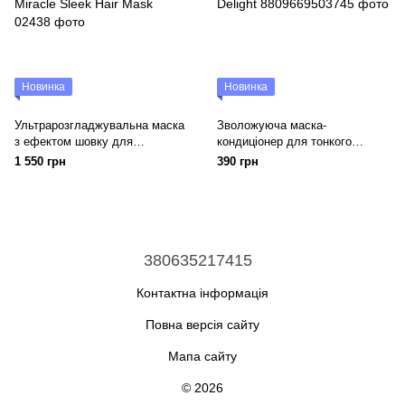
Новинка
Новинка
Ультрарозгладжувальна маска
Зволожуюча маска-
з ефектом шовку для
кондиціонер для тонкого
пухнастого та неслухняного
волосся DR.FORHAIR Heritage
1 550 грн
390 грн
волосся Medavita Keratin
Treatment Sweet Delight
Miracle Sleek Hair Mask
380635217415
Контактна інформація
Повна версія сайту
Мапа сайту
© 2026