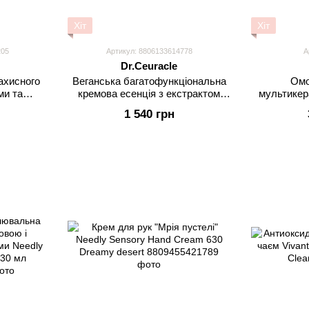
Хіт
Хіт
205
Артикул: 8806133614778
А
Dr.Ceuracle
ахисного
Веганська багатофункціональна
Омо
ми та
кремова есенція з екстрактом
мультикер
ssbarrier
комбучі і чорного чаю Dr.Ceuracle
Advanc
1 540 грн