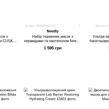
1
Артикул: 8809455422724
Артикул: 0
Needly
сія з
Набір тканинних масок з
Ультра-з
ом CUSKIN
керамідами та пантенолом Needly
багатошаро
mulsion
Crossbarrier Mask
Moistur
1 595 грн