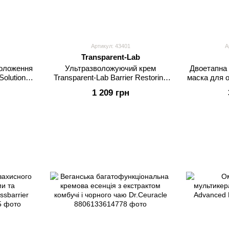
Артикул: 43401
А
Transparent-Lab
воложення
Ультразволожуючий крем
Двоетапна 
olution
Transparent-Lab Barrier Restoring
маска для 
ner
Hydrating Cream
1 209 грн