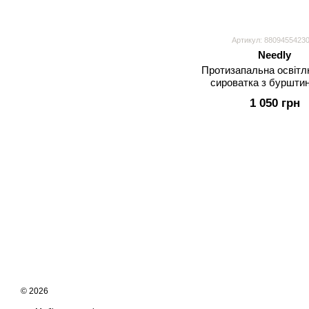
Артикул: 8809455423
Needly
Протизапальна освіт
сироватка з бурштин
транексамовою кислота
1 050 грн
Glow Peeling Serum,
© 2026