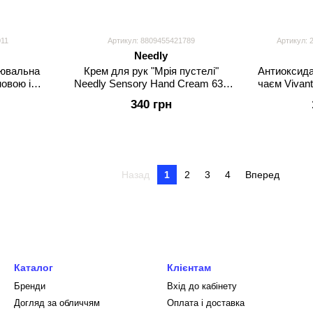
011
Артикул: 8809455421789
Артикул: 
Needly
лювальна
Крем для рук "Мрія пустелі"
Антиоксида
овою і
Needly Sensory Hand Cream 630
чаєм Vivant
ми Needly
Dreamy desert
340 грн
 30 мл
Назад
1
2
3
4
Вперед
Каталог
Клієнтам
Бренди
Вхід до кабінету
Догляд за обличчям
Оплата і доставка