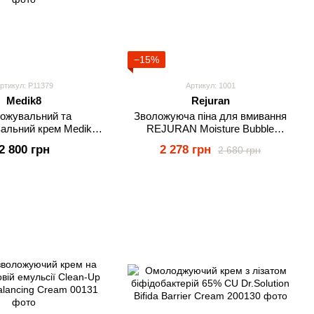
−15%
ртикул: P11379
Артикул: 1001
Medik8
Rejuran
ожувальний та
Зволожуюча піна для вмивання
альний крем Medik8
REJURAN Moisture Bubble
ure Daily Facial Cream
Cleansing Foam
2 800 грн
2 278 грн
2 680 грн