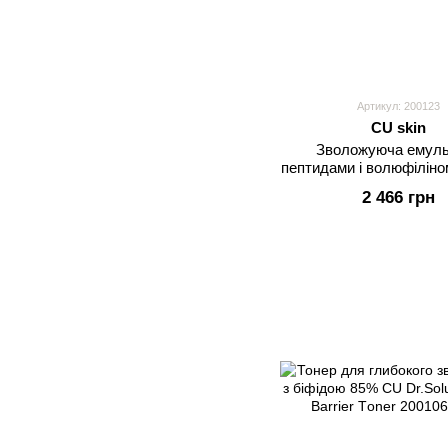
Артикул: 200123
CU skin
Зволожуюча емуль
пептидами і волюфілін
Vitamin U Ampoule E
2 466 грн