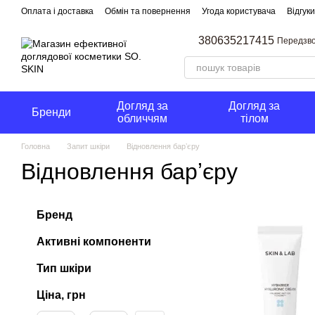
Перейти до основного контенту
Оплата і доставка
Обмін та повернення
Угода користувача
Відгук
380635217415
Передзво
Догляд за
Догляд за
Бренди
обличчям
тілом
Головна
Запит шкіри
Відновлення барʼєру
Відновлення барʼєру
Бренд
Активні компоненти
Тип шкіри
Ціна, грн