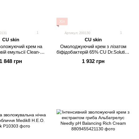
Хіт
1
1
0131
Артикул: 200130
CU skin
CU skin
воложуючий крем на
Омолоджуючий крем з лізатом
вій емульсії Clean-Up
біфідобактерій 65% CU Dr.Solution
e Balancing Cream
Bifida Barrier Cream
1 848 грн
1 932 грн