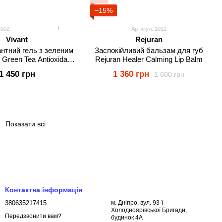
−15%
1
2002
Артикул: 1012
Vivant
Rejuran
нтний гель з зеленим
Заспокійливий бальзам для губ
 Green Tea Antioxidant
Rejuran Healer Calming Lip Balm
Cleanser
1 450 грн
1 360 грн
1 600 грн
Показати всі
Контактна інформація
380635217415
м. Дніпро, вул. 93-ї
Холодноярівської Бригади,
Передзвонити вам?
будинок 4А