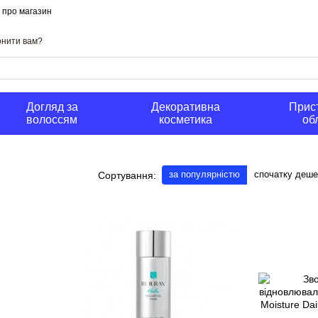
и про магазин
нити вам?
Догляд за
Декоративна
Прист
волоссям
косметика
об
за популярністю
спочатку деш
Сортування: