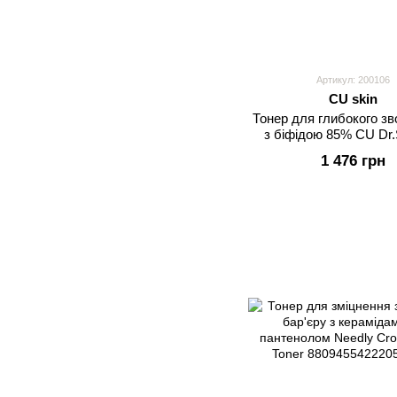
Артикул: 200106
CU skin
Тонер для глибокого з
з біфідою 85% CU Dr.S
Bifida Barrier Тo
1 476 грн