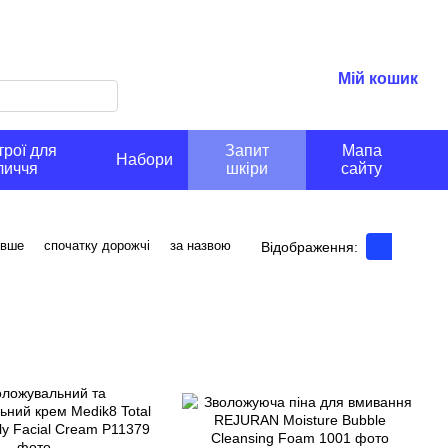
Мій кошик
рої для
Запит
Мапа
Набори
личчя
шкіри
сайту
евше
спочатку дорожчі
за назвою
Відображення: