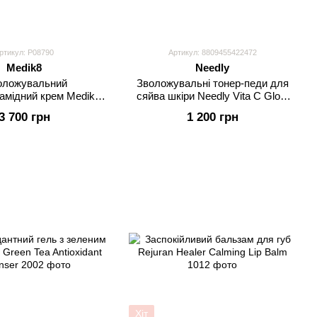
ртикул: P08790
Артикул: 8809455422472
Medik8
Needly
ложувальний
Зволожувальні тонер-педи для
амідний крем Medik8
сяйва шкіри Needly Vita C Glow
ed Night Restore
Jelly Pad, 60 шт
3 700 грн
1 200 грн
Хіт