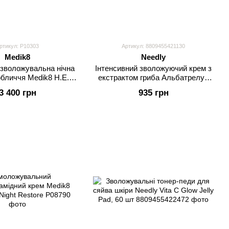
ртикул: P10303
Артикул: 8809455421130
Medik8
Needly
зволожувальна нічна
Інтенсивний зволожуючий крем з
обличчя Medik8 H.E.O.
екстрактом гриба Альбатрелус
Mask
Needly pH Balancing Rich Cream
3 400 грн
935 грн