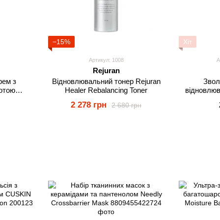
−15%
Хіт
Артикул: 1008
А
Rejuran
рем з
Відновлювальний тонер Rejuran
Звол
лотою
Healer Rebalancing Toner
відновлюв
aluronic
Total Moist
2 278 грн
2 680 грн