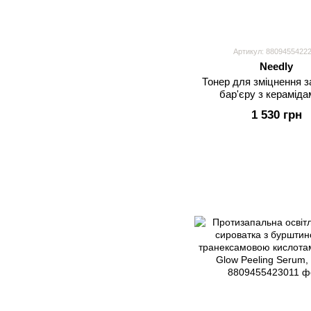
Артикул: 8809455422
Needly
Тонер для зміцнення з
бар'єру з кераміда
пантенолом Needly Cro
1 530 грн
Toner