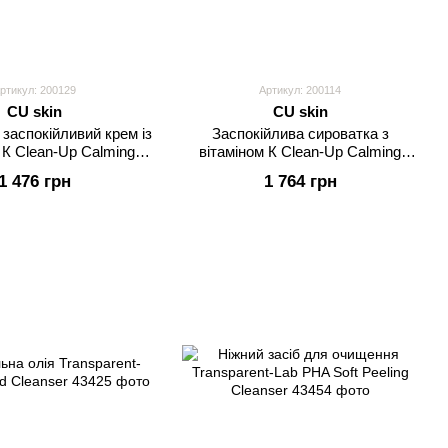
ртикул: 200129
Артикул: 200114
CU skin
CU skin
 заспокійливий крем із
Заспокійлива сироватка з
 К Clean-Up Calming
вітаміном К Clean-Up Calming
tensive Cream
Intensive Serum
1 476 грн
1 764 грн