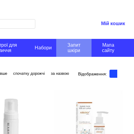
Мій кошик
рої для
Запит
Мапа
Набори
личчя
шкіри
сайту
евше
спочатку дорожчі
за назвою
Відображення: