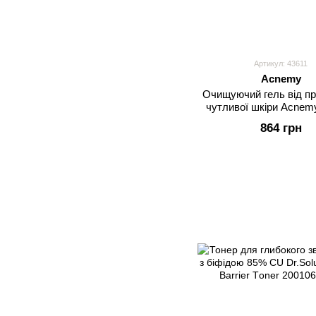
Артикул: 43611
Acnemy
Очищуючий гель від пр
чутливої шкіри Acnemy
Cleancing Gel
864 грн