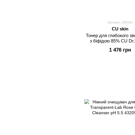
Артикул: 200106
CU skin
Тонер для глибокого з
з біфідою 85% CU Dr.S
Bifida Barrier Тo
1 476 грн