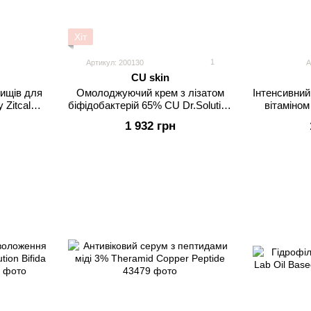
Хіт
1
Артикул: 200130
А
CU skin
ищів для
Омолоджуючий крем з лізатом
Інтенсивний
 Zitcalm
біфідобактерій 65% CU Dr.Solution
вітаміном
Bifida Barrier Cream
In
1 932 грн