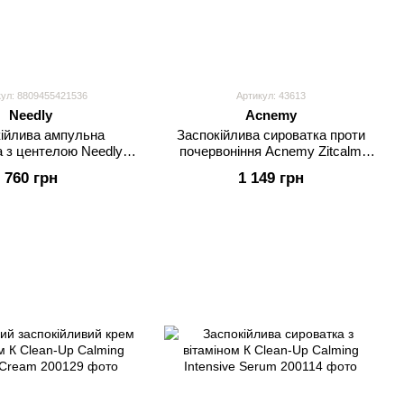
ул: 8809455421536
Артикул: 43613
Needly
Acnemy
ійлива ампульна
Заспокійлива сироватка проти
а з центелою Needly
почервоніння Acnemy Zitcalm
d Soothing Ampoule
Serum
760 грн
1 149 грн