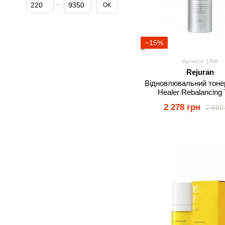
Від Ціна, грн
До Ціна, грн
ОК
−15%
Артикул: 1008
Rejuran
Відновлювальний тонер
Healer Rebalancing 
2 278 грн
2 680