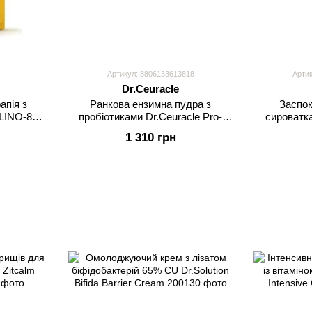
Артикул: 8806133613818
Артик
Dr.Ceuracle
апія з
Ранкова ензимна пудра з
Заспок
 LINO-8
пробіотиками Dr.Ceuracle Pro-
сироватк
Balance Morning Enzyme Wash
Cicachi
1 310 грн