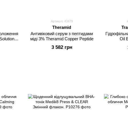
Артикул: 43479
Theramid
Tra
воложення
Антивіковий серум з пептидами
Гідрофільна
olution
міді 3% Theramid Copper Peptide
Oil 
ner
3 582 грн