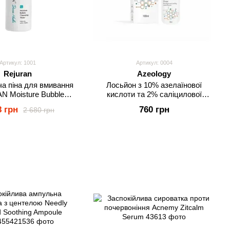
Артикул: 1001
Артикул: 0004
Rejuran
Azeology
а піна для вмивання
Лосьйон з 10% азелаїнової
 Moisture Bubble
кислоти та 2% саліцилової
eansing Foam
кислоти Elegant Azelogy
8 грн
760 грн
2 680 грн