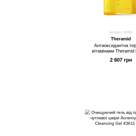
Артикул: 43461
Theramid
Антиоксидантна тер
вітамінами Theramid
Treatment
2 607 грн