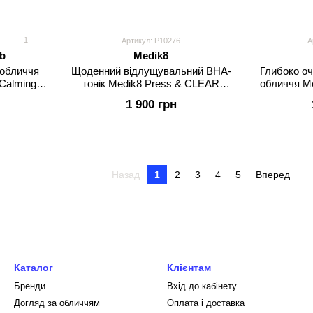
1
Артикул: P10276
А
b
Medik8
 обличчя
Щоденний відлущувальний ВНА-
Глибоко о
 Calming
тонік Medik8 Press & CLEAR
обличчя Me
5
Змінний флакон.
1 900 грн
Назад
1
2
3
4
5
Вперед
Каталог
Клієнтам
Бренди
Вхід до кабінету
Догляд за обличчям
Оплата і доставка