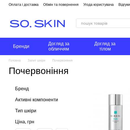
Перейти до основного контенту
Оплата і доставка
Обмін та повернення
Угода користувача
Відгук
Догляд за
Догляд за
Бренди
обличчям
тілом
Головна
Запит шкіри
Почервоніння
Почервоніння
Бренд
Активні компоненти
Тип шкіри
Ціна, грн