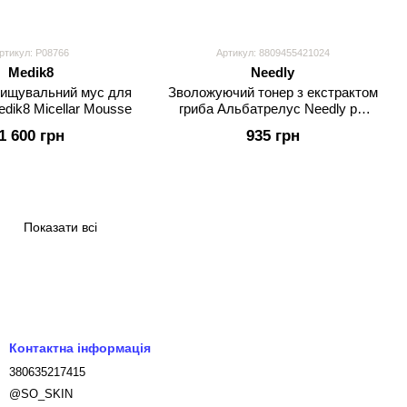
ртикул: P08766
Артикул: 8809455421024
Medik8
Needly
чищувальний мус для
Зволожуючий тонер з екстрактом
dik8 Micellar Mousse
гриба Альбатрелус Needly pH
balancing toner
1 600 грн
935 грн
Показати всі
Контактна інформація
380635217415
@SO_SKIN