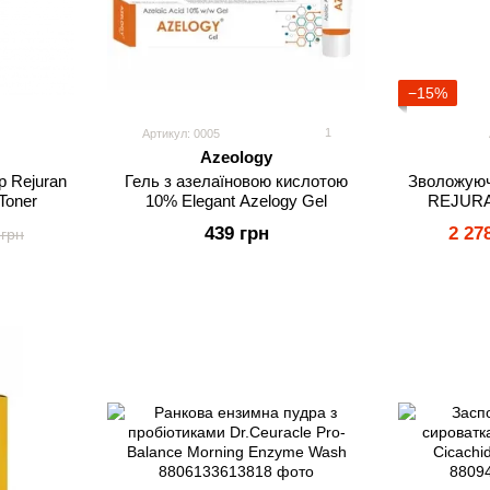
−15%
1
Артикул: 0005
Azeology
 Rejuran
Гель з азелаїновою кислотою
Зволожуюч
Toner
10% Elegant Azelogy Gel
REJURAN
Cl
439 грн
2 27
 грн