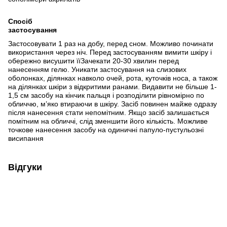
Спосіб
застосування
Застосовувати 1 раз на добу, перед сном. Можливо починати
використання через ніч. Перед застосуванням вимити шкіру і
обережно висушити їїЗачекати 20-30 хвилин перед
нанесенням гелю. Уникати застосування на слизових
оболонках, ділянках навколо очей, рота, куточків носа, а також
на ділянках шкіри з відкритими ранами. Видавити не більше 1-
1,5 см засобу на кінчик пальця і розподілити рівномірно по
обличчю, м’яко втираючи в шкіру. Засіб повинен майже одразу
після нанесення стати непомітним. Якщо засіб залишається
помітним на обличчі, слід зменшити його кількість. Можливе
точкове нанесення засобу на одиничні папуло-пустульозні
висипання
Відгуки