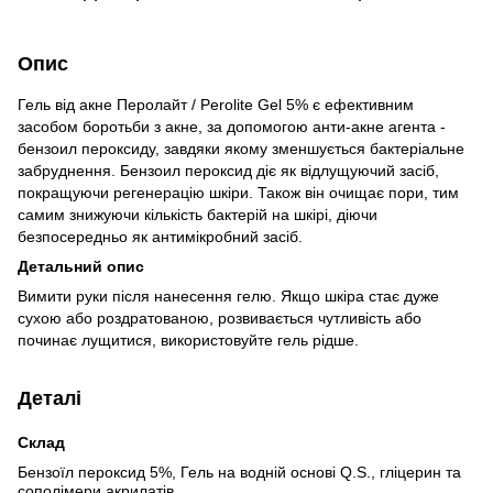
Опис
Гель від акне Перолайт / Perolite Gel 5% є ефективним
засобом боротьби з акне, за допомогою анти-акне агента -
бензоил пероксиду, завдяки якому зменшується бактеріальне
забруднення. Бензоил пероксид діє як відлущуючий засіб,
покращуючи регенерацію шкіри. Також він очищає пори, тим
самим знижуючи кількість бактерій на шкірі, діючи
безпосередньо як антимікробний засіб.
Детальний опис
Вимити руки після нанесення гелю. Якщо шкіра стає дуже
сухою або роздратованою, розвивається чутливість або
починає лущитися, використовуйте гель рідше.
Деталі
Склад
Бензоїл пероксид 5%, Гель на водній основі Q.S., гліцерин та
сополімери акрилатів