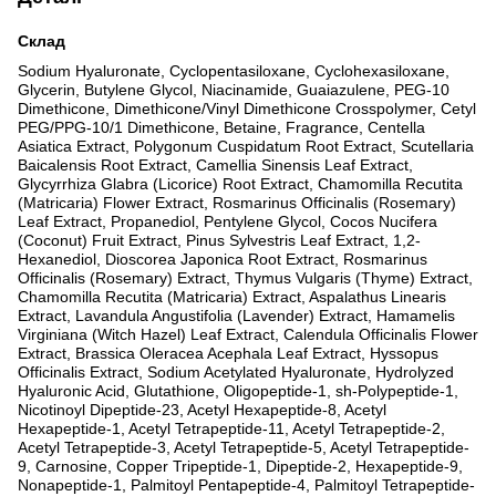
Склад
Sodium Hyaluronate, Cyclopentasiloxane, Cyclohexasiloxane,
Glycerin, Butylene Glycol, Niacinamide, Guaiazulene, PEG-10
Dimethicone, Dimethicone/Vinyl Dimethicone Crosspolymer, Cetyl
PEG/PPG-10/1 Dimethicone, Betaine, Fragrance, Centella
Asiatica Extract, Polygonum Cuspidatum Root Extract, Scutellaria
Baicalensis Root Extract, Camellia Sinensis Leaf Extract,
Glycyrrhiza Glabra (Licorice) Root Extract, Chamomilla Recutita
(Matricaria) Flower Extract, Rosmarinus Officinalis (Rosemary)
Leaf Extract, Propanediol, Pentylene Glycol, Cocos Nucifera
(Coconut) Fruit Extract, Pinus Sylvestris Leaf Extract, 1,2-
Hexanediol, Dioscorea Japonica Root Extract, Rosmarinus
Officinalis (Rosemary) Extract, Thymus Vulgaris (Thyme) Extract,
Chamomilla Recutita (Matricaria) Extract, Aspalathus Linearis
Extract, Lavandula Angustifolia (Lavender) Extract, Hamamelis
Virginiana (Witch Hazel) Leaf Extract, Calendula Officinalis Flower
Extract, Brassica Oleracea Acephala Leaf Extract, Hyssopus
Officinalis Extract, Sodium Acetylated Hyaluronate, Hydrolyzed
Hyaluronic Acid, Glutathione, Oligopeptide-1, sh-Polypeptide-1,
Nicotinoyl Dipeptide-23, Acetyl Hexapeptide-8, Acetyl
Hexapeptide-1, Acetyl Tetrapeptide-11, Acetyl Tetrapeptide-2,
Acetyl Tetrapeptide-3, Acetyl Tetrapeptide-5, Acetyl Tetrapeptide-
9, Carnosine, Copper Tripeptide-1, Dipeptide-2, Hexapeptide-9,
Nonapeptide-1, Palmitoyl Pentapeptide-4, Palmitoyl Tetrapeptide-