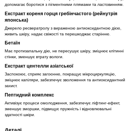
допомагає боротися з пігментними плямами та ластовинням.
Екстракт кореня горця гребінчастого (рейнутрія
японська)
Джерело ресвератролу з вираженою антиоксидантною дією,
живить шкіру, надає свіжості та перешкоджає старінню.
Бетаїн
Має протизапальну дію, не пересушує шкіру, зміцнює клітинні
стінки, зменшує втрату вологи.
Екстракт центелли азіатської
Заспокоює, сприяє загоєнню, покращує мікроциркуляцію,
зміцнює капіляри, забезпечує зволоження та антиоксидантний
захист.
Пептидний комплекс
Активізує процеси омолодження, забезпечує ліфтинг-ефект,
зменшує зморшки, підвищує пружність і відновлювальні
здатності шкіри.
Деталі