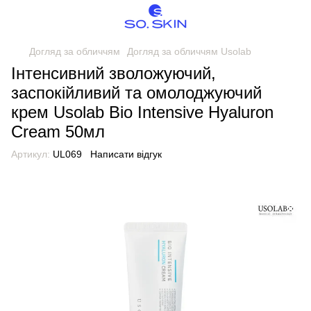
Догляд за обличчям
Догляд за обличчям Usolab
Інтенсивний зволожуючий,
заспокійливий та омолоджуючий
крем Usolab Bio Intensive Hyaluron
Cream 50мл
Артикул:
UL069
Написати відгук