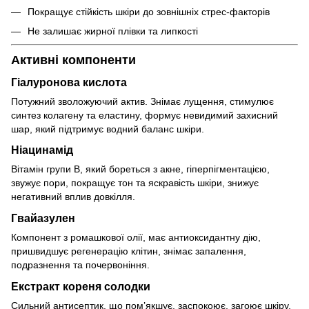
Покращує стійкість шкіри до зовнішніх стрес-факторів
Не залишає жирної плівки та липкості
Активні компоненти
Гіалуронова кислота
Потужний зволожуючий актив. Знімає лущення, стимулює
синтез колагену та еластину, формує невидимий захисний
шар, який підтримує водний баланс шкіри.
Ніацинамід
Вітамін групи В, який бореться з акне, гіперпігментацією,
звужує пори, покращує тон та яскравість шкіри, знижує
негативний вплив довкілля.
Гвайазулен
Компонент з ромашкової олії, має антиоксидантну дію,
пришвидшує регенерацію клітин, знімає запалення,
подразнення та почервоніння.
Екстракт кореня солодки
Сильний антисептик, що пом’якшує, заспокоює, загоює шкіру,