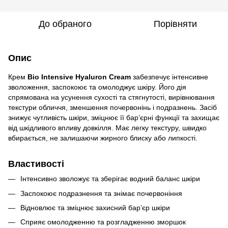
До обраного
Порівняти
Опис
Крем
Bio Intensive Hyaluron Cream
забезпечує інтенсивне
зволоження, заспокоює та омолоджує шкіру. Його дія
спрямована на усунення сухості та стягнутості, вирівнювання
текстури обличчя, зменшення почервонінь і подразнень. Засіб
знижує чутливість шкіри, зміцнює її бар’єрні функції та захищає
від шкідливого впливу довкілля. Має легку текстуру, швидко
вбирається, не залишаючи жирного блиску або липкості.
Властивості
Інтенсивно зволожує та зберігає водний баланс шкіри
Заспокоює подразнення та знімає почервоніння
Відновлює та зміцнює захисний бар’єр шкіри
Сприяє омолодженню та розгладженню зморшок