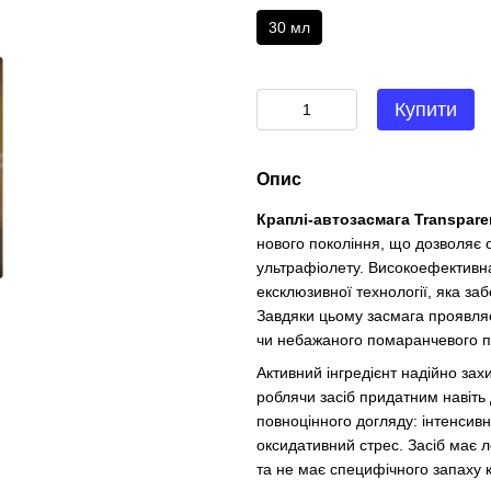
30 мл
Купити
Опис
Краплі-автозасмага Transpare
нового покоління, що дозволяє 
ультрафіолету. Високоефективн
ексклюзивної технології, яка за
Завдяки цьому засмага проявля
чи небажаного помаранчевого п
Активний інгредієнт надійно зах
роблячи засіб придатним навіть
повноцінного догляду: інтенсивн
оксидативний стрес. Засіб має л
та не має специфічного запаху 