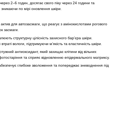
ерез 2–6 годин, досягає свого піку через 24 години та
о зникаючи по мірі оновлення шкіри.
актив для автозасмаги, що реагує з амінокислотами рогового
ок засмаги.
влюють структурну цілісність захисного бар’єра шкіри.
втраті вологи, підтримуючи м’якість та еластичність шкіри.
тужний антиоксидант, який захищає клітини від вільних
фотостаріння та сприяє відновленню епідермального матриксу.
абезпечує глибоке зволоження та попереджає зневоднення під