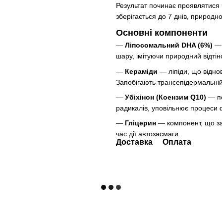
Результат починає проявлятися ч
зберігається до 7 днів, природн
Основні компоненти
—
Ліпосомальний DHA (6%)
— 
шару, імітуючи природний відтін
—
Кераміди
— ліпіди, що відно
Запобігають трансепідермальній 
—
Убіхінон (Коензим Q10)
— по
радикалів, уповільнює процеси 
—
Гліцерин
— компонент, що з
час дії автозасмаги.
Доставка
Оплата