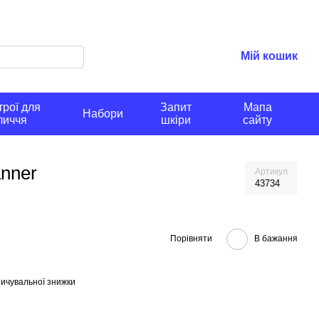
Мій кошик
рої для
Запит
Мапа
Набори
личчя
шкіри
сайту
anner
Артикул
43734
Порівняти
В бажання
ичувальної знижки