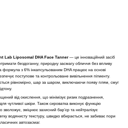
nt Lab Liposomal DHA Face Tanner
— це інноваційний засіб
отримати бездоганну, природну засмагу обличчя без впливу
а формула з 6% інкапсульованим DHA працює на основі
безпечує поступове та контрольоване вивільнення пігменту.
ється рівномірно, шар за шаром, виключаючи появу плям, смуг
ідтону.
ищений від окислення, що мінімізує ризик подразнення,
 для чутливої шкіри. Також сироватка виконує функцію
о зволожує, зміцнює захисний бар’єр та нейтралізує
егку водянисту текстуру, швидко вбирається, не забиває пори
класичних автозасмаг.