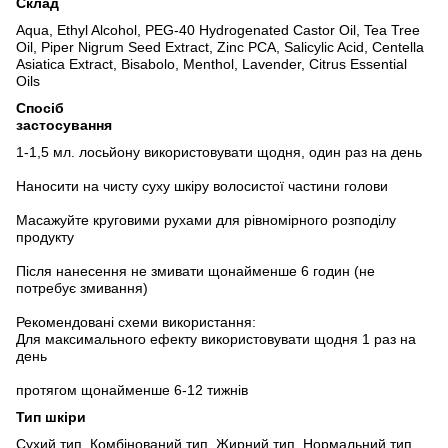
Склад
Aqua, Ethyl Alcohol, PEG-40 Hydrogenated Castor Oil, Tea Tree
Oil, Piper Nigrum Seed Extract, Zinc PCA, Salicylic Acid, Centella
Asiatica Extract, Bisabolo, Menthol, Lavender, Citrus Essential
Oils
Спосіб
застосування
1-1,5 мл. лосьйону використовувати щодня, один раз на день
Наносити на чисту суху шкіру волосистої частини голови
Масажуйте круговими рухами для рівномірного розподілу
продукту
Після нанесення не змивати щонайменше 6 годин (не
потребує змивання)
Рекомендовані схеми використання:
Для максимального ефекту використовувати щодня 1 раз на
день
протягом щонайменше 6-12 тижнів
Тип шкіри
Cухий тип, Комбінований тип, Жирний тип, Нормальний тип,