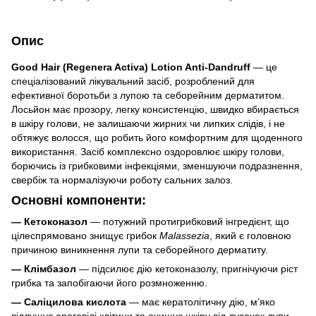
Опис
Good Hair (Regenera Activa) Lotion Anti-Dandruff
— це
спеціалізований лікувальний засіб, розроблений для
ефективної боротьби з лупою та себорейним дерматитом.
Лосьйон має прозору, легку консистенцію, швидко вбирається
в шкіру голови, не залишаючи жирних чи липких слідів, і не
обтяжує волосся, що робить його комфортним для щоденного
використання. Засіб комплексно оздоровлює шкіру голови,
борючись із грибковими інфекціями, зменшуючи подразнення,
свербіж та нормалізуючи роботу сальних залоз.
Основні компоненти:
— Кетоконазол
— потужний протигрибковий інгредієнт, що
цілеспрямовано знищує грибок
Malassezia
, який є головною
причиною виникнення лупи та себорейного дерматиту.
— Клімбазол
— підсилює дію кетоконазолу, пригнічуючи ріст
грибка та запобігаючи його розмноженню.
— Саліцилова кислота
— має кератолітичну дію, м’яко
відлущує ороговілі клітини та очищує шкіру від лусочок лупи.