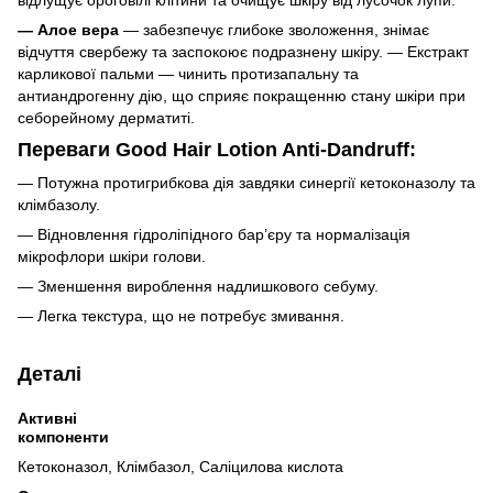
— Алое вера
— забезпечує глибоке зволоження, знімає
відчуття свербежу та заспокоює подразнену шкіру. — Екстракт
карликової пальми — чинить протизапальну та
антиандрогенну дію, що сприяє покращенню стану шкіри при
себорейному дерматиті.
Переваги Good Hair Lotion Anti-Dandruff:
— Потужна протигрибкова дія завдяки синергії кетоконазолу та
клімбазолу.
— Відновлення гідроліпідного бар’єру та нормалізація
мікрофлори шкіри голови.
— Зменшення вироблення надлишкового себуму.
— Легка текстура, що не потребує змивання.
Деталі
Активні
компоненти
Кетоконазол, Клімбазол, Саліцилова кислота