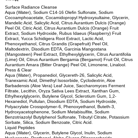
Surface Radiance Cleanse
Aqua (Water), Sodium C14-16 Olefin Sulfonate, Sodium
Cocoamphoacetate, Cocamidopropyl Hydroxysultaine, Glycerin,
Mandelic Acid, Salicylic Acid, Citrus Aurantium Dulcis (Orange)
Peel Oil, Citric Acid, Citrus Aurantium Dulcis (Orange) Fruit
Extract, Sodium Hydroxide, Rubus Idaeus (Raspberry) Fruit
Extract, Yucca Schidigera Root Extract, Lactic Acid,
Phenoxyethanol, Citrus Grandis (Grapefruit) Peel Oil,
Maltodextrin, Disodium EDTA, Garcinia Mangostana
(Mangosteen) Peel Extract, Ethylhexylglycerin, Citrus Aurantifolia
(Lime) Oil, Citrus Aurantium Bergamia (Bergamot) Fruit Oil, Citrus
Aurantium Amara (Bitter Orange) Peel Oil, Limonene, Linalool.
Press & Clear
Aqua (Water), Propanediol, Glycereth-26, Salicylic Acid,
Tranexamic Acid, Dimethyl Isosorbide, Cyclodextrin, Aloe
Barbadensis (Aloe Vera) Leaf Juice, Saccharomyces Ferment
Filtrate, Lecithin, Oryza Sativa Lees Extract, Xanthan Gum,
Ethylhexylglycerin, Butylene Glycol, Sclerotium Gum, 1,2-
Hexanediol, Pullulan, Disodium EDTA, Sodium Hydroxide,
Polyacrylate Crosspolymer-6, Phenoxyethanol, Buteth-3,
Hydroxyacetophenone, Sodium Metabisulfite, Sodium
Benzotriazolyl Butylphenol Sulfonate, Tributyl Citrate, Potassium
Sorbate, Silica, Sodium Benzoate, Citric Acid.
Liquid Peptides
Aqua (Water), Glycerin, Butylene Glycol, Inulin, Sodium