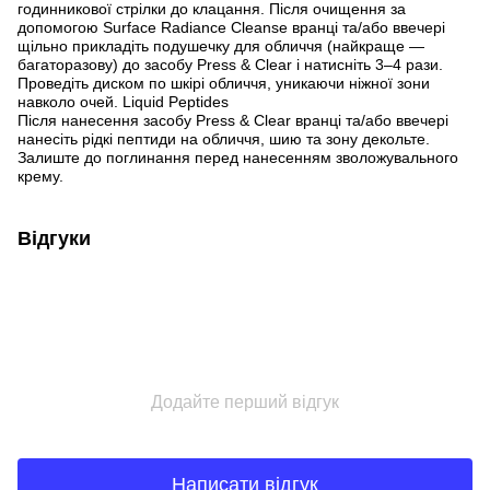
годинникової стрілки до клацання. Після очищення за
допомогою Surface Radiance Cleanse вранці та/або ввечері
щільно прикладіть подушечку для обличчя (найкраще —
багаторазову) до засобу Press & Clear і натисніть 3–4 рази.
Проведіть диском по шкірі обличчя, уникаючи ніжної зони
навколо очей. Liquid Peptides
Після нанесення засобу Press & Clear вранці та/або ввечері
нанесіть рідкі пептиди на обличчя, шию та зону декольте.
Залиште до поглинання перед нанесенням зволожувального
крему.
Відгуки
Додайте перший відгук
Написати відгук