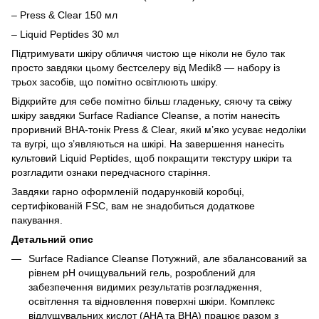
– Press & Clear 150 мл
– Liquid Peptides 30 мл
Підтримувати шкіру обличчя чистою ще ніколи не було так
просто завдяки цьому бестселеру від Medik8 — набору із
трьох засобів, що помітно освітлюють шкіру.
Відкрийте для себе помітно більш гладеньку, сяючу та свіжу
шкіру завдяки Surface Radiance Cleanse, а потім нанесіть
проривний BHA-тонік Press & Clear, який м’яко усуває недоліки
та вугрі, що з’являються на шкірі. На завершення нанесіть
культовий Liquid Peptides, щоб покращити текстуру шкіри та
розгладити ознаки передчасного старіння.
Завдяки гарно оформленій подарунковій коробці,
сертифікованій FSC, вам не знадобиться додаткове
пакування.
Детальний опис
Surface Radiance Cleanse Потужний, але збалансований за
рівнем рН очищувальний гель, розроблений для
забезпечення видимих результатів розгладження,
освітлення та відновлення поверхні шкіри. Комплекс
відлущувальних кислот (AHA та BHA) працює разом з