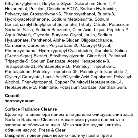
Ethylhexylglycerin, Butylene Glycol, Sclerotium Gum, 1,2-
Hexanediol, Pullulan, Disodium EDTA, Sodium Hydroxide,
Polyacrylate Crosspolymer-6, Phenoxyethanol, Buteth-3,
Hydroxyacetophenone, Sodium Metabisulfite, Sodium
Benzotriazolyl Butylphenol Sulfonate, Tributyl Citrate, Potassium
Sorbate, Silica, Sodium Benzoate, Citric Acid. Liquid Peptides™
Aqua (Water), Glycerin, Butylene Glycol, Inulin, Sodium
Hyaluronate, Panthenol, Alpha-Glucan Oligosaccharide,
Carnosine, Carbomer, Polysorbate 20, Caprylyl Glycol,
Phenoxyethanol, Hydroxypropyl Cyclodextrin, Dunaliella Salina
(Green Algae) Extract, Ethylhexylglycerin, Citric Acid, Palmitoyl
Tripeptide-5, Sodium Benzoate, Acetyl Hexapeptide-8,
Tetrapeptide-21, Pentapeptide-18, Palmitoyl Tripeptide-1,
Pantolactone, Palmitoyl Tripeptide-38, Palmitoyl Tetrapeptide-7,
Glyceryl Caprylate, Lactic Acid/Glycolic Acid Copolymer, Polyvinyl
Alcohol, Phenylpropanol, Copper Palmitoyl Heptapeptide-14,
Heptapeptide-15 Palmitate, Potassium Sorbate, Xanthan Gum.
Спосіб
застосування
Surface Radiance Cleanse
Щоранку та щовечора нанесіть на долоню очищувальний засіб
Surface Radiance Cleanse і масажними рухами нанесіть на
зволожене обличчя та шию. М’яко змийте водою і витріть
обличчя насухо. Press & Clear
Відкрийте, повернувши верхню частину помпи проти