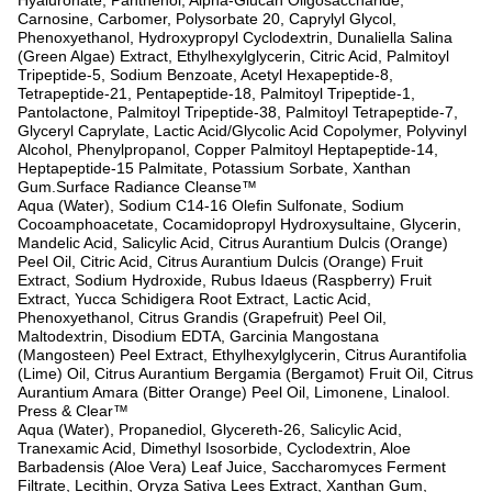
Hyaluronate, Panthenol, Alpha-Glucan Oligosaccharide,
Carnosine, Carbomer, Polysorbate 20, Caprylyl Glycol,
Phenoxyethanol, Hydroxypropyl Cyclodextrin, Dunaliella Salina
(Green Algae) Extract, Ethylhexylglycerin, Citric Acid, Palmitoyl
Tripeptide-5, Sodium Benzoate, Acetyl Hexapeptide-8,
Tetrapeptide-21, Pentapeptide-18, Palmitoyl Tripeptide-1,
Pantolactone, Palmitoyl Tripeptide-38, Palmitoyl Tetrapeptide-7,
Glyceryl Caprylate, Lactic Acid/Glycolic Acid Copolymer, Polyvinyl
Alcohol, Phenylpropanol, Copper Palmitoyl Heptapeptide-14,
Heptapeptide-15 Palmitate, Potassium Sorbate, Xanthan
Gum.Surface Radiance Cleanse™
Aqua (Water), Sodium C14-16 Olefin Sulfonate, Sodium
Cocoamphoacetate, Cocamidopropyl Hydroxysultaine, Glycerin,
Mandelic Acid, Salicylic Acid, Citrus Aurantium Dulcis (Orange)
Peel Oil, Citric Acid, Citrus Aurantium Dulcis (Orange) Fruit
Extract, Sodium Hydroxide, Rubus Idaeus (Raspberry) Fruit
Extract, Yucca Schidigera Root Extract, Lactic Acid,
Phenoxyethanol, Citrus Grandis (Grapefruit) Peel Oil,
Maltodextrin, Disodium EDTA, Garcinia Mangostana
(Mangosteen) Peel Extract, Ethylhexylglycerin, Citrus Aurantifolia
(Lime) Oil, Citrus Aurantium Bergamia (Bergamot) Fruit Oil, Citrus
Aurantium Amara (Bitter Orange) Peel Oil, Limonene, Linalool.
Press & Clear™
Aqua (Water), Propanediol, Glycereth-26, Salicylic Acid,
Tranexamic Acid, Dimethyl Isosorbide, Cyclodextrin, Aloe
Barbadensis (Aloe Vera) Leaf Juice, Saccharomyces Ferment
Filtrate, Lecithin, Oryza Sativa Lees Extract, Xanthan Gum,