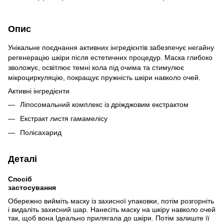
Опис
Унікальне поєднання активних інгредієнтів забезпечує негайну
регенерацію шкіри після естетичних процедур. Маска глибоко
зволожує, освітлює темні кола під очима та стимулює
мікроциркуляцію, покращує пружність шкіри навколо очей.
Активні інгредієнти
Ліпосомальний комплекс із дріжджовим екстрактом
Екстракт листя гамамелісу
Полісахарид
Деталі
Спосіб
застосування
Обережно вийміть маску із захисної упаковки, потім розгорніть
і видаліть захисний шар. Нанесіть маску на шкіру навколо очей
так, щоб вона Ідеально прилягала до шкіри. Потім залиште її