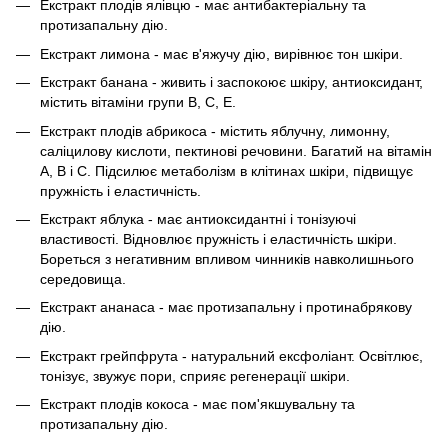
Екстракт плодів ялівцю - має антибактеріальну та
протизапальну дію.
Екстракт лимона - має в'яжучу дію, вирівнює тон шкіри.
Екстракт банана - живить і заспокоює шкіру, антиоксидант,
містить вітаміни групи В, С, Е.
Екстракт плодів абрикоса - містить яблучну, лимонну,
саліцилову кислоти, пектинові речовини. Багатий на вітамін
А, В і С. Підсилює метаболізм в клітинах шкіри, підвищує
пружність і еластичність.
Екстракт яблука - має антиоксидантні і тонізуючі
властивості. Відновлює пружність і еластичність шкіри.
Бореться з негативним впливом чинників навколишнього
середовища.
Екстракт ананаса - має протизапальну і протинабрякову
дію.
Екстракт грейпфрута - натуральний ексфоліант. Освітлює,
тонізує, звужує пори, сприяє регенерації шкіри.
Екстракт плодів кокоса - має пом'якшувальну та
протизапальну дію.