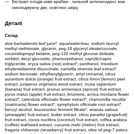
Екстракт плодів кави арабіки - сильний антиоксидант, має
омолоджуючу дію, освітлює шкіру.
Деталі
Склад
aloe barbadensis leaf juice*, aqua/water/eau, sodium lauroyl
methyl isethionate, glycerin, peg-18 glyceryl oleate/cocoate,
cocamidopropyl betaine, peg-120 methyl glucose dioleate,
sorbitol, decyl glucoside, phenoxyethanol, caprylic/capric
triglyceride, oryza sativa (rice) extract*, panthenol, trisodium
ethylenediamine disuccinate, camellia sinensis leaf extract*,
sodium benzoate, ethylhexylglycerin, amyl cinnamal, citrus
aurantium dulcis (orange) fruit extract, citrus limon (lemon) peel
extract, juniperus virginiana wood extract, musa sapientum
(banana) fruit extract, prunus armeniaca (apricot) fruit extract,
pyrus malus (apple) fruit extract, limonene, arnica montana flower
extract*, calendula officinalis flower extract*, chamomilla recutita
(matricaria) flower extract*, symphytum officinale root extract*,
benzyl alcohol, leuconostoc ferment filtrate*, ananas sativus
(pineapple) fruit extract, butter extract, citrus paradisi (grapefruit)
fruit extract, cocos nucifera (coconut) fruit extract, coffea arabica
(coffee) leaf/seed extract, cucumis melo (melon) fruit extract,
fragaria chiloensis (strawberry) fruit extract, olive oil peg-7 esters,