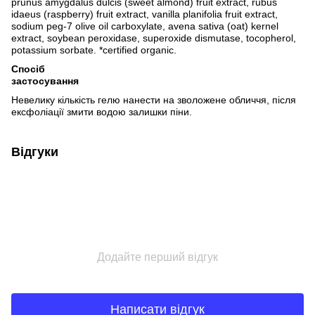
prunus amygdalus dulcis (sweet almond) fruit extract, rubus
idaeus (raspberry) fruit extract, vanilla planifolia fruit extract,
sodium peg-7 olive oil carboxylate, avena sativa (oat) kernel
extract, soybean peroxidase, superoxide dismutase, tocopherol,
potassium sorbate. *certified organic.
Спосіб
застосування
Невелику кількість гелю нанести на зволожене обличчя, після
ексфоліації змити водою залишки піни.
Відгуки
Додайте перший відгук
Написати відгук