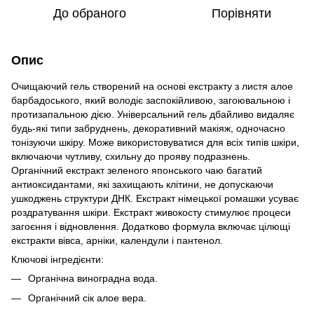
До обраного
Порівняти
Опис
Очищаючий гель створений на основі екстракту з листя алое
барбадоського, який володіє заспокійливою, загоювальною і
протизапальною дією. Універсальний гель дбайливо видаляє
будь-які типи забруднень, декоративний макіяж, одночасно
тонізуючи шкіру. Може використовуватися для всіх типів шкіри,
включаючи чутливу, схильну до прояву подразнень.
Органічний екстракт зеленого японського чаю багатий
антиоксидантами, які захищають клітини, не допускаючи
ушкоджень структури ДНК. Екстракт німецької ромашки усуває
роздратування шкіри. Екстракт живокосту стимулює процеси
загоєння і відновлення. Додатково формула включає цілющі
екстракти вівса, арніки, календули і пантенол.
Ключові інгредієнти:
Органічна виноградна вода.
Органічний сік алое вера.