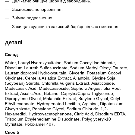
Делікатно очищує шкіру від забруднень.
Заспокоює почервоніння.
Знімає подразнення.
Захищає судини та захисний бар’єр під час вмивання.
Деталі
Склад
Water, Lauryl Hydroxysultaine, Sodium Cocoyl Isethionate,
Disodium Laureth Sulfosuccinate, Sodium Methyl Oleoyl Taurate,
Lauramidopropyl Hydroxysultain, Glycerin, Potassium Cocoyl
Glycinate, Centella Asiatica Extract, Allantoin, Glycine Soja
(Soybean) Sterols, Chlorella Vulgaris Extract, Asiaticoside,
Madecassic Acid, Madecassoside, Sophora Angustifolia Root
Extract, Asiatic Acid, Betaine, Caprylic/Capric Triglyceride,
Dipropylene Glycol, Malachite Extract, Butylene Glycol, Cetyl
Ethylhexanoate, Hydrogenated Lecithin, Arginine, Dipotassium
Glycyrrhizate, Pentylene Glycol, Sodium Chloride, 1,2-
Hexanediol, Hydroxyacetophenone, Citric Acid, Disodium EDTA,
Trisodium Ethylenediamine Disuccinate, Polyglyceryl-10
Myristate, Poloxamer 407.
Спосіб