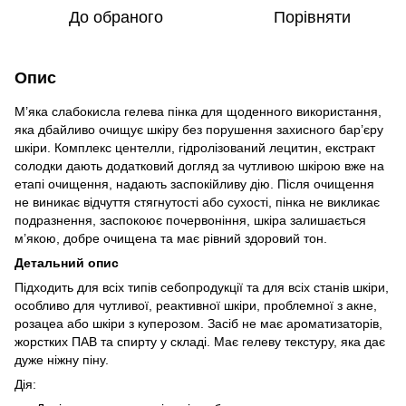
До обраного
Порівняти
Опис
М’яка слабокисла гелева пінка для щоденного використання,
яка дбайливо очищує шкіру без порушення захисного бар’єру
шкіри. Комплекс центелли, гідролізований лецитин, екстракт
солодки дають додатковий догляд за чутливою шкірою вже на
етапі очищення, надають заспокійливу дію. Після очищення
не виникає відчуття стягнутості або сухості, пінка не викликає
подразнення, заспокоює почервоніння, шкіра залишається
м’якою, добре очищена та має рівний здоровий тон.
Детальний опис
Підходить для всіх типів себопродукції та для всіх станів шкіри,
особливо для чутливої, реактивної шкіри, проблемної з акне,
розацеа або шкіри з куперозом. Засіб не має ароматизаторів,
жорстких ПАВ та спирту у складі. Має гелеву текстуру, яка дає
дуже ніжну піну.
Дія: