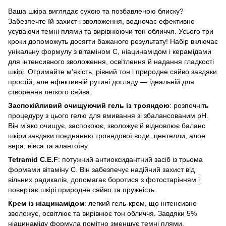
Ваша шкіра виглядає сухою та позбавленою блиску?
Забезпечте їй захист і зволоження, водночас ефективно
усуваючи темні плями та вирівнюючи тон обличчя. Усього три
кроки допоможуть досягти бажаного результату! Набір включає
унікальну формулу з вітаміном С, ніацинамідом і керамідами
для інтенсивного зволоження, освітлення й надання гладкості
шкірі. Отримайте м’якість, рівний тон і природне сяйво завдяки
простій, але ефективній рутині догляду — ідеальній для
створення легкого сяйва.
Заспокійливий очищуючий гель із трояндою
: розпочніть
процедуру з цього гелю для вмивання зі збалансованим pH.
Він м’яко очищує, заспокоює, зволожує й відновлює баланс
шкіри завдяки поєднанню трояндової води, центелли, алое
вера, вівса та алантоїну.
Tetramid C.E.F
: потужний антиоксидантний засіб із трьома
формами вітаміну С. Він забезпечує надійний захист від
вільних радикалів, допомагає боротися з фотостарінням і
повертає шкірі природне сяйво та пружність.
Крем із ніацинамідом
: легкий гель-крем, що інтенсивно
зволожує, освітлює та вирівнює тон обличчя. Завдяки 5%
ніацинаміду формула помітно зменшує темні плями,