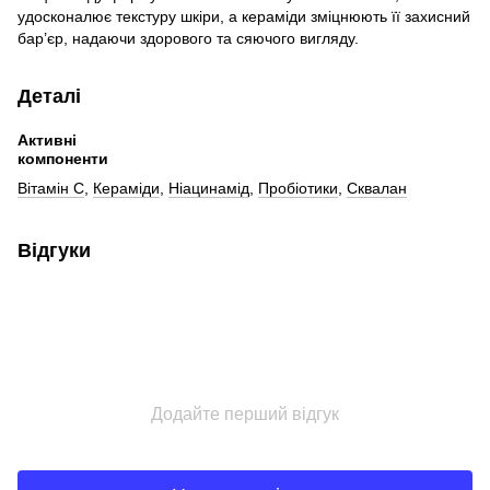
удосконалює текстуру шкіри, а кераміди зміцнюють її захисний
бар’єр, надаючи здорового та сяючого вигляду.
Деталі
Активні
компоненти
Вітамін С
,
Кераміди
,
Ніацинамід
,
Пробіотики
,
Сквалан
Відгуки
Додайте перший відгук