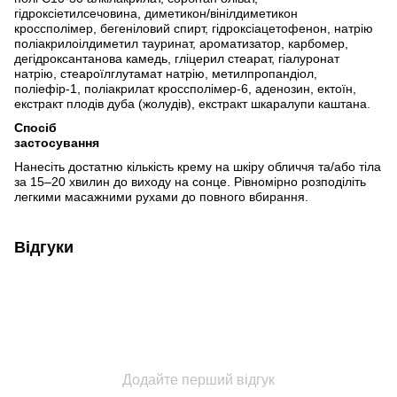
гідроксіетилсечовина, диметикон/вінілдиметикон
кроссполімер, бегеніловий спирт, гідроксіацетофенон, натрію
поліакрилоілдиметил тауринат, ароматизатор, карбомер,
дегідроксантанова камедь, гліцерил стеарат, гіалуронат
натрію, стеароїлглутамат натрію, метилпропандіол,
поліефір-1, поліакрилат кроссполімер-6, аденозин, ектоїн,
екстракт плодів дуба (жолудів), екстракт шкаралупи каштана.
Спосіб
застосування
Нанесіть достатню кількість крему на шкіру обличчя та/або тіла
за 15–20 хвилин до виходу на сонце. Рівномірно розподіліть
легкими масажними рухами до повного вбирання.
Відгуки
Додайте перший відгук