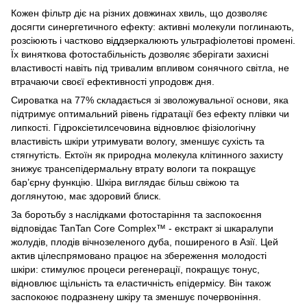
Кожен фільтр діє на різних довжинах хвиль, що дозволяє
досягти синергетичного ефекту: активні молекули поглинають,
розсіюють і частково віддзеркалюють ультрафіолетові промені.
Їх виняткова фотостабільність дозволяє зберігати захисні
властивості навіть під тривалим впливом сонячного світла, не
втрачаючи своєї ефективності упродовж дня.
Сироватка на 77% складається зі зволожувальної основи, яка
підтримує оптимальний рівень гідратації без ефекту плівки чи
липкості. Гідроксіетилсечовина відновлює фізіологічну
властивість шкіри утримувати вологу, зменшує сухість та
стягнутість. Ектоїн як природна молекула клітинного захисту
знижує трансепідермальну втрату вологи та покращує
бар’єрну функцію. Шкіра виглядає більш свіжою та
доглянутою, має здоровий блиск.
За боротьбу з наслідками фотостаріння та заспокоєння
відповідає TanTan Core Complex™ - екстракт зі шкаралупи
жолудів, плодів вічнозеленого дуба, поширеного в Азії. Цей
актив цілеспрямовано працює на збереження молодості
шкіри: стимулює процеси регенерації, покращує тонус,
відновлює щільність та еластичність епідермісу. Він також
заспокоює подразнену шкіру та зменшує почервоніння.