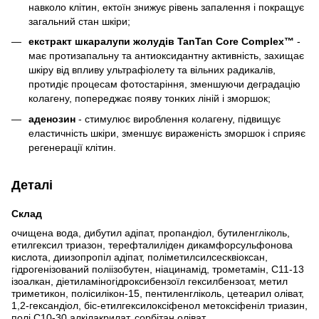
навколо клітин, ектоїн знижує рівень запалення і покращує
загальний стан шкіри;
екстракт шкаралупи жолудів TanTan Core Complex™
-
має протизапальну та антиоксидантну активність, захищає
шкіру від впливу ультрафіолету та вільних радикалів,
протидіє процесам фотостаріння, зменшуючи деградацію
колагену, попереджає появу тонких ліній і зморшок;
аденозин
- стимулює вироблення колагену, підвищує
еластичність шкіри, зменшує вираженість зморшок і сприяє
регенерації клітин.
Деталі
Склад
очищена вода, дибутил адіпат, пропандіол, бутиленгліколь,
етилгексил триазон, терефталиліден дикамфорсульфонова
кислота, диизопропіл адіпат, поліметилсилсесквіоксан,
гідрогенізований поліізобутен, ніацинамід, трометамін, C11-13
ізоалкан, діетиламіногідроксибензоїл гексилбензоат, метил
триметикон, полісилікон-15, пентиленгліколь, цетеарил оліват,
1,2-гександіол, біc-етилгексилоксіфенол метоксіфеніл триазин,
полі C10-30 алкілакрилат, сорбітан оліват,