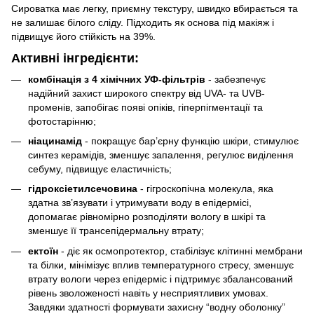
Сироватка має легку, приємну текстуру, швидко вбирається та
не залишає білого сліду. Підходить як основа під макіяж і
підвищує його стійкість на 39%.
Активні інгредієнти:
комбінація з 4 хімічних УФ-фільтрів
- забезпечує
надійний захист широкого спектру від UVA- та UVB-
променів, запобігає появі опіків, гіперпігментації та
фотостарінню;
ніацинамід
- покращує бар’єрну функцію шкіри, стимулює
синтез керамідів, зменшує запалення, регулює виділення
себуму, підвищує еластичність;
гідроксіетилсечовина
- гігроскопічна молекула, яка
здатна зв’язувати і утримувати воду в епідермісі,
допомагає рівномірно розподіляти вологу в шкірі та
зменшує її трансепідермальну втрату;
ектоїн
- діє як осмопротектор, стабілізує клітинні мембрани
та білки, мінімізує вплив температурного стресу, зменшує
втрату вологи через епідерміс і підтримує збалансований
рівень зволоженості навіть у несприятливих умовах.
Завдяки здатності формувати захисну “водну оболонку”