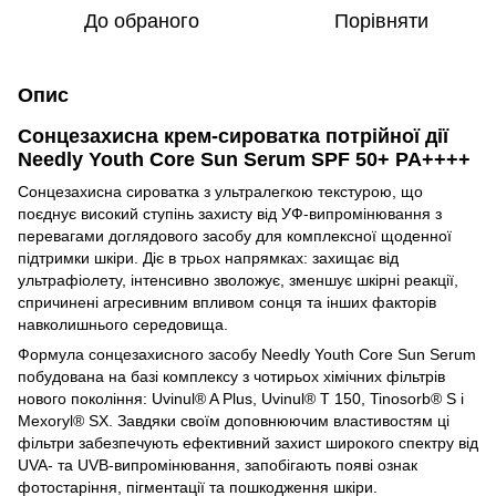
До обраного
Порівняти
Опис
Сонцезахисна крем-сироватка потрійної дії
Needly Youth Core Sun Serum SPF 50+ PA++++
Сонцезахисна сироватка з ультралегкою текстурою, що
поєднує високий ступінь захисту від УФ-випромінювання з
перевагами доглядового засобу для комплексної щоденної
підтримки шкіри. Діє в трьох напрямках: захищає від
ультрафіолету, інтенсивно зволожує, зменшує шкірні реакції,
спричинені агресивним впливом сонця та інших факторів
навколишнього середовища.
Формула сонцезахисного засобу Needly Youth Core Sun Serum
побудована на базі комплексу з чотирьох хімічних фільтрів
нового покоління: Uvinul® A Plus, Uvinul® T 150, Tinosorb® S і
Mexoryl® SX. Завдяки своїм доповнюючим властивостям ці
фільтри забезпечують ефективний захист широкого спектру від
UVA- та UVB-випромінювання, запобігають появі ознак
фотостаріння, пігментації та пошкодження шкіри.