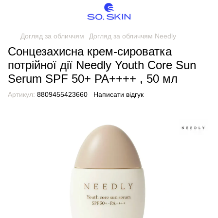
Догляд за обличчям
Догляд за обличчям Needly
Сонцезахисна крем-сироватка
потрійної дії Needly Youth Core Sun
Serum SPF 50+ PA++++ , 50 мл
Артикул:
8809455423660
Написати відгук