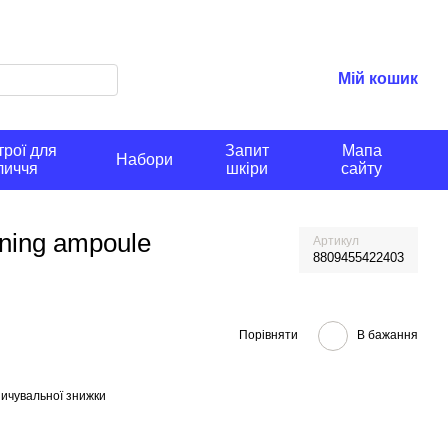
Мій кошик
рої для
Запит
Мапа
Набори
личчя
шкіри
сайту
oning ampoule
Артикул
8809455422403
Порівняти
В бажання
ичувальної знижки