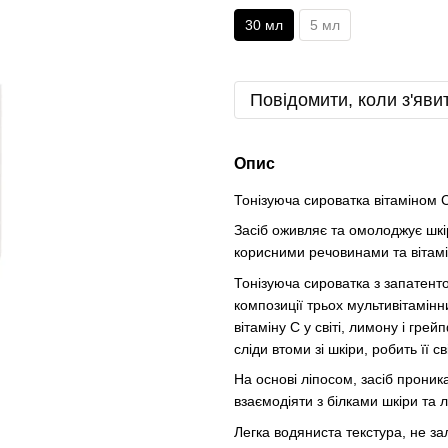
30 мл
5 мл
Повідомити, коли з'яви
Опис
Тонізуюча сироватка вітаміном С
Засіб оживляє та омолоджує шкір
корисними речовинами та вітамі
Тонізуюча сироватка з запатент
композиції трьох мультивітамінн
вітаміну С у світі, лимону і гре
сліди втоми зі шкіри, робить її 
На основі ліпосом, засіб прони
взаємодіяти з білками шкіри та 
Легка водяниста текстура, не за