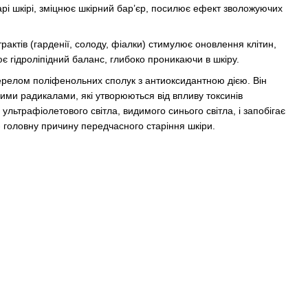
рі шкірі, зміцнює шкірний бар’єр, посилює ефект зволожуючих
рактів (гарденії, солоду, фіалки)
стимулює оновлення клітин,
ює гідроліпідний баланс, глибоко проникаючи в шкіру.
жерелом поліфенольних сполук з антиоксидантною дією. Він
ими радикалами, які утворюються від впливу токсинів
льтрафіолетового світла, видимого синього світла, і запобігає
 головну причину передчасного старіння шкіри.