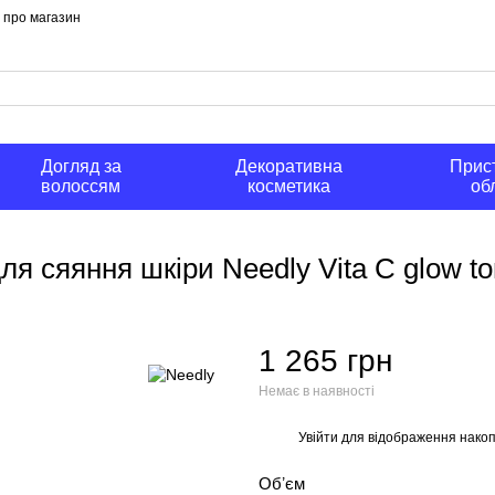
и про магазин
Догляд за
Декоративна
Прист
волоссям
косметика
об
ля сяяння шкіри Needly Vita C glow t
1 265 грн
Немає в наявності
Увійти
для відображення накоп
%
Обʼєм