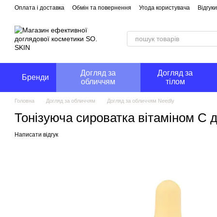
Перейти до основного контенту
Оплата і доставка
Обмін та повернення
Угода користувача
Відгук
Догляд за
Догляд за
Бренди
обличчям
тілом
Головна
Догляд за обличчям
Догляд за обличчям Needly
Тонізуюча сироватка вітаміном С д
Написати відгук