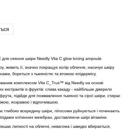
ться
 для сяяння шкіри Needly Vita C glow toning ampoule
у, живить її, значно покращує колір обличчя, насичує шкіру
нами, бореться з тьмяністю та втомою епідермісу.
ованим комплексом Vita C_Trus™ від Needly на основі
их екстрактів із фруктів: слива какаду - найбільше джерело
йпфрута, підійде для пожвавлення тьмяної та сірої шкіри, стирає
свіжою, яскравою і відпочившою.
кає глибоко всередину шкіри, ліпосоми руйнуються і починають
ліпідами клітинних мембран, доставляючи шкірі вітаміни.
лишає липкості на обличчі, невагома і швидко вбирається,