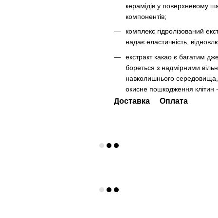
керамідів у поверхневому ша
компонентів;
комплекс гідролізований екст
надає еластичність, відновл
екстракт какао є багатим д
бореться з надмірними вільн
навколишнього середовища, у
окисне пошкодження клітин -
Доставка
Оплата