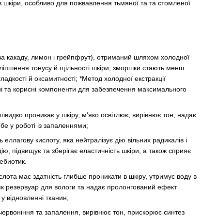
ів шкіри, особливо для пожвавлення тьмяної та та стомленої
а какаду, лимон і грейпфрут),
отриманий шляхом холодної
оліпшення тонусу й щільності шкіри, зморшки стають менш
ладкості й оксамитності; *Метод холодної екстракції
вні та корисні компоненти для забезпечення максимального
 швидко проникає у шкіру, м'яко освітлює, вирівнює тон, надає
бе у роботі із запаленнями;
ь еллагову кислоту, яка нейтралізує дію вільних радикалів і
ію, підвищує та зберігає еластичність шкіри, а також сприяє
ебиотик.
ислота
має здатність глибше проникати в шкіру, утримує воду в
 як резервуар для вологи та надає пролонгований ефект
у відновленні тканин;
ервоніння та запалення, вирівнює тон, прискорює синтез