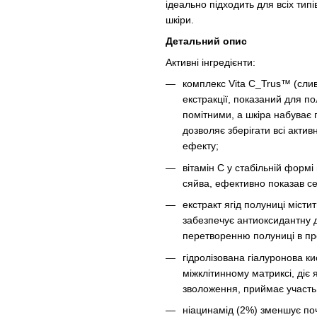
ідеально підходить для всіх тип
шкіри.
Детальний опис
Активні інгредієнти:
комплекс Vita C_Trus™ (слив
екстракції, показаний для п
помітними, а шкіра набуває г
дозволяє зберігати всі акти
ефекту;
вітамін С у стабільній формі
сяйва, ефективно показав се
екстракт ягід полуниці містит
забезпечує антиоксидантну д
перетворенню полуниці в пр
гідролізована гіалуронова к
міжклітинному матриксі, діє
зволоження, приймає участь 
ніацинамід (2%)
зменшує поч