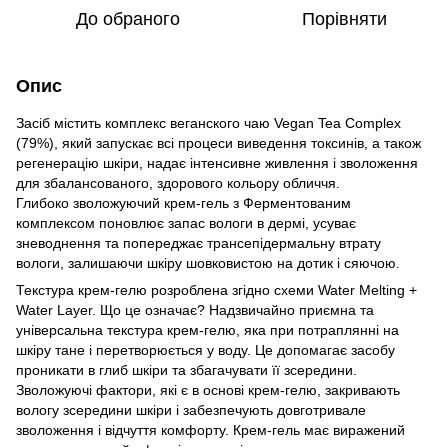
До обраного
Порівняти
Опис
Засіб містить комплекс веганского чаю Vegan Tea Complex
(79%), який запускає всі процеси виведення токсинів, а також
регенерацію шкіри, надає інтенсивне живлення і зволоження
для збалансованого, здорового кольору обличчя.
Глибоко зволожуючий крем-гель з Ферментованим
комплексом поновлює запас вологи в дермі, усуває
зневоднення та попереджає трансепідермальну втрату
вологи, залишаючи шкіру шовковистою на дотик і сяючою.
Текстура крем-гелю розроблена згідно схеми Water Melting +
Water Layer. Що це означає? Надзвичайно приємна та
універсальна текстура крем-гелю, яка при потраплянні на
шкіру тане і перетворюється у воду. Це допомагає засобу
проникати в глиб шкіри та збагачувати її зсередини.
Зволожуючі фактори, які є в основі крем-гелю, закривають
вологу зсередини шкіри і забезпечують довготривале
зволоження і відчуття комфорту. Крем-гель має виражений