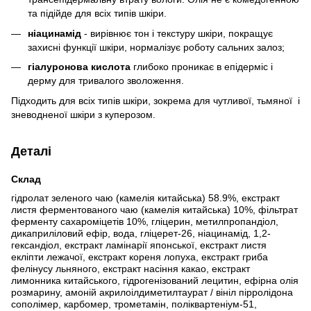
та підійде для всіх типів шкіри.
ніацинамід
- вирівнює тон і текстуру шкіри, покращує
захисні функції шкіри, нормалізує роботу сальних залоз;
гіалуронова кислота
глибоко проникає в епідерміс і
дерму для тривалого зволоження.
Підходить для всіх типів шкіри, зокрема для чутливої, тьмяної і
зневодненої шкіри з куперозом.
Деталі
Склад
гідролат зеленого чаю (камелія китайська) 58.9%, екстракт
листя ферментованого чаю (камелія китайська) 10%, фільтрат
ферменту сахароміцетів 10%, гліцерин, метилпропандіол,
дикаприліловий ефір, вода, гліцерет-26, ніацинамід, 1,2-
гександіол, екстракт ламінарії японської, екстракт листя
екліпти лежачої, екстракт кореня лопуха, екстракт гриба
фелінусу льняного, екстракт насіння какао, екстракт
лимонника китайського, гідрогенізований лецитин, ефірна олія
розмарину, амоній акрилоілдиметилтаурат / вініл пірролідона
сополімер, карбомер, трометамін, поліквартеніум-51,