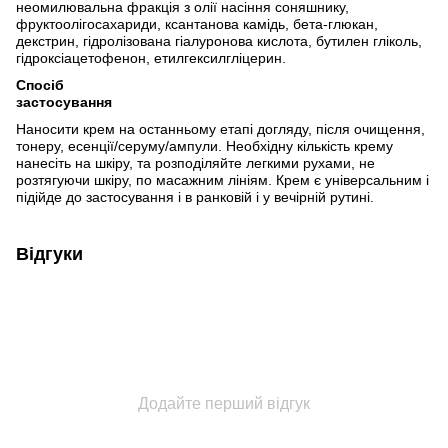
неомилювальна фракція з олії насіння соняшнику,
фруктоолігосахариди, ксантанова камідь, бета-глюкан,
декстрин, гідролізована гіалуронова кислота, бутилен гліколь,
гідроксіацетофенон, етилгексилгліцерин.
Спосіб
застосування
Наносити крем на останньому етапі догляду, після очищення,
тонеру, есенції/серуму/ампули. Необхідну кількість крему
нанесіть на шкіру, та розподіляйте легкими рухами, не
розтягуючи шкіру, по масажним лініям. Крем є універсальним і
підійде до застосування і в ранковій і у вечірній рутині.
Відгуки
Додайте перший відгук