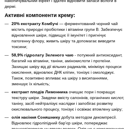
накопичувальний ефект і здатен відновити запаси вологи в
дермі.
Активні компоненти крему:
20% екстракту Комбучі
— ферментований чорний чай
містить природні пробіотики і вітаміни групи В. Забезпечує
відновлення шкіри, підвищує її імунітет і пригнічує
патогенну флору, живить шкіру та допомагає виводити
токсини;
58,9% гідролату Зеленого чаю
- потужний антиоксидант,
багатий на вітаміни, таніни, амінокислоти і протеїни.
Захищає шкіру від дії вільних радикалів, мінімізує процеси
окислення, відновлює ДНК клітин, тонізує і омолоджує.
Також, позитивно впливає на шкіру з висипаннями,
зменшує їх кількість;
екстракт плодів Лимонника
очищає пори і покращує
текстуру шкіри. Завдяки вмісту сапонінів, органічних кислот,
таніну, засіб нейтралізує наслідки і запобігає розвитку
окислювального процесу, тонізує і освіжає втомлену шкіру;
олія насіння Соняшнику
добута методом декомпресії.
Відновлює гідроліпідний бар'єр шкіри, попереджає
трансепідермальну втрату вологи. Олія не є комедогенною