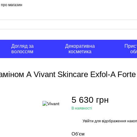
и про магазин
Догляд за
Декоративна
Прист
волоссям
косметика
об
іном А Vivant Skincare Exfol-A Forte 
5 630 грн
В наявності
Увійти
для відображення накоп
%
Обʼєм