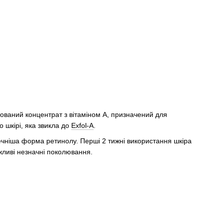
ований концентрат з вітаміном А, призначений для
о шкірі, яка звикла до
Exfol-A
.
чніша форма ретинолу. Перші 2 тижні використання шкіра
жливі незначні поколювання.