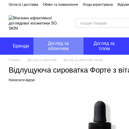
Перейти до основного контенту
Оплата і доставка
Обмін та повернення
Угода користувача
Відгук
Догляд за
Догляд за
Бренди
обличчям
тілом
Головна
Догляд за обличчям
Догляд за обличчям Vivant
Відлущуюча сироватка Форте з вітам
Написати відгук