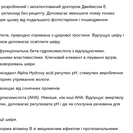
) - розроблений і запатентований доктором Джеймсом Е.
ретиноид без рецепту. Допомагає зменшити появу тонких
 при цьому від подальшого фотостаріння і пошкодження
слота, природно отримана з цукрової тростини. Відлущує шкіру і
кож допомагає освітлити шкіру.
офункціональна бета-гідроксикислота з відлущуючими,
ьними властивостями. Ключовий елемент в лікуванні вугрів,
захворювань шкіри.
оксидант Alpha Hydroxy acid регулює pH, стимулює вироблення
 сприяє утриманню вологи.
 захищає від сонячних променів.
роксикислота (AHA). Ніжніше, ніж інші AHA. Відлущує змертвілу
тин, допомагає регулювати рН і діє як сполучна речовина для
ії шкіри.
форма вітаміну В зі зміцнюючим ефектом і протизапальними