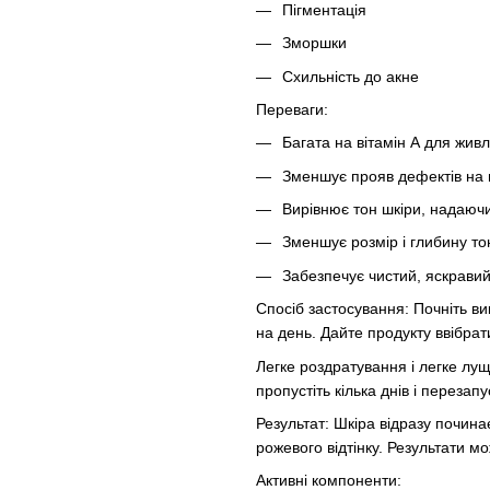
Пігментація
Зморшки
Схильність до акне
Переваги:
Багата на вітамін А для жив
Зменшує прояв дефектів на ш
Вирівнює тон шкіри, надаюч
Зменшує розмір і глибину тон
Забезпечує чистий, яскравий
Спосіб застосування: Почніть ви
на день. Дайте продукту ввібрат
Легке роздратування і легке лу
пропустіть кілька днів і переза
Результат: Шкіра відразу почин
рожевого відтінку. Результати м
Активні компоненти: