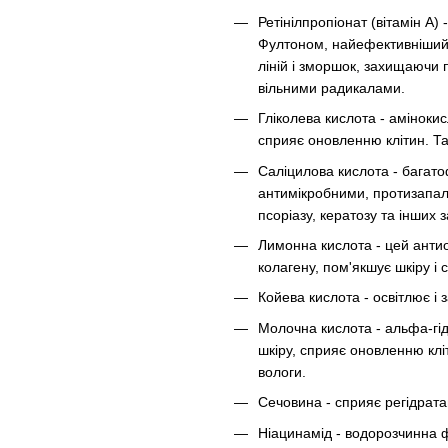
Ретінілпропіонат (вітамін А
Фултоном, найефективніший 
ліній і зморшок, захищаючи
вільними радикалами.
Гліколева кислота - аміноки
сприяє оновленню клітин. Та
Саліцилова кислота - багат
антимікробними, протизапал
псоріазу, кератозу та інших 
Лимонна кислота - цей анти
колагену, пом'якшує шкіру і
Койева кислота - освітлює і
Молочна кислота - альфа-гід
шкіру, сприяє оновленню клі
вологи.
Сечовина - сприяє регідратац
Ніацинамід - водорозчинна 