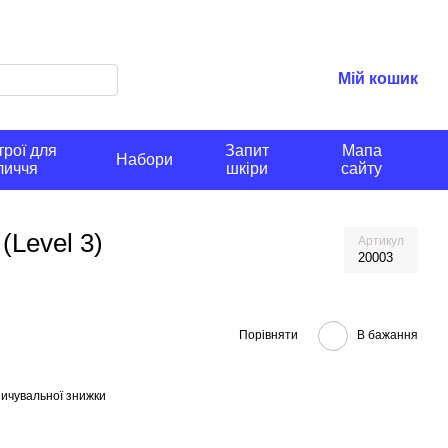
Мій кошик
рої для
Запит
Мапа
Набори
личчя
шкіри
сайту
(Level 3)
Артикул
20003
Порівняти
В бажання
ичувальної знижки