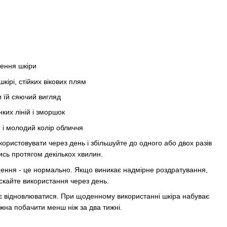
лення шкіри
кірі, стійких вікових плям
и їй сяючий вигляд
ких ліній і зморшок
 і молодий колір обличчя
користовувати через день і збільшуйте до одного або двох разів
ись протягом декількох хвилин.
щення - це нормально. Якщо виникає надмірне роздратування,
пускайте використання через день.
ає відновлюватися. При щоденному використанні шкіра набуває
ожна побачити менш ніж за два тижні.