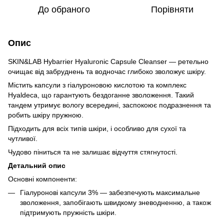
До обраного
Порівняти
Опис
SKIN&LAB Hybarrier Hyaluronic Capsule Cleanser — ретельно
очищає від забруднень та водночас глибоко зволожує шкіру.
Містить капсули з гіалуроновою кислотою та комплекс
Hyaldeca, що гарантують бездоганне зволоження. Такий
тандем утримує вологу всередині, заспокоює подразнення та
робить шкіру пружною.
Підходить для всіх типів шкіри, і особливо для сухої та
чутливої.
Чудово піниться та не залишає відчуття стягнутості.
Детальний опис
Основні компоненти:
Гіалуронові капсули 3% — забезпечують максимальне
зволоження, запобігають швидкому зневодненню, а також
підтримують пружність шкіри.