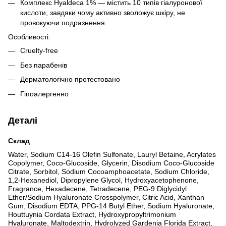
Комплекс Hyaldeca 1% — містить 10 типів гіалуронової
кислоти, завдяки чому активно зволожує шкіру, не
провокуючи подразнення.
Особливості:
Cruelty-free
Без парабенів
Дерматологічно протестовано
Гіпоалергенно
Деталі
Склад
Water, Sodium C14-16 Olefin Sulfonate, Lauryl Betaine, Acrylates
Copolymer, Coco-Glucoside, Glycerin, Disodium Coco-Glucoside
Citrate, Sorbitol, Sodium Cocoamphoacetate, Sodium Chloride,
1,2-Hexanediol, Dipropylene Glycol, Hydroxyacetophenone,
Fragrance, Hexadecene, Tetradecene, PEG-9 Diglycidyl
Ether/Sodium Hyaluronate Crosspolymer, Citric Acid, Xanthan
Gum, Disodium EDTA, PPG-14 Butyl Ether, Sodium Hyaluronate,
Houttuynia Cordata Extract, Hydroxypropyltrimonium
Hyaluronate, Maltodextrin, Hydrolyzed Gardenia Florida Extract,