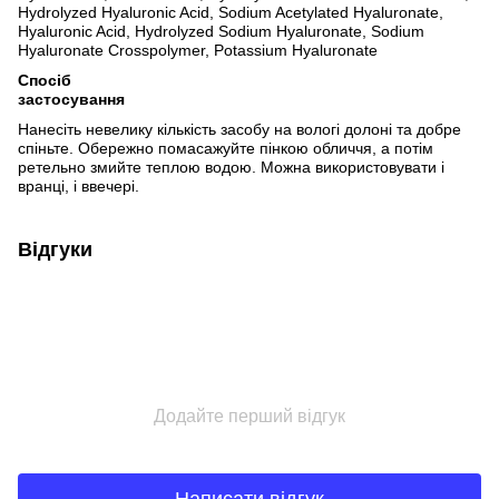
Hydrolyzed Hyaluronic Acid, Sodium Acetylated Hyaluronate,
Hyaluronic Acid, Hydrolyzed Sodium Hyaluronate, Sodium
Hyaluronate Crosspolymer, Potassium Hyaluronate
Спосіб
застосування
Нанесіть невелику кількість засобу на вологі долоні та добре
спіньте. Обережно помасажуйте пінкою обличчя, а потім
ретельно змийте теплою водою. Можна використовувати і
вранці, і ввечері.
Відгуки
Додайте перший відгук