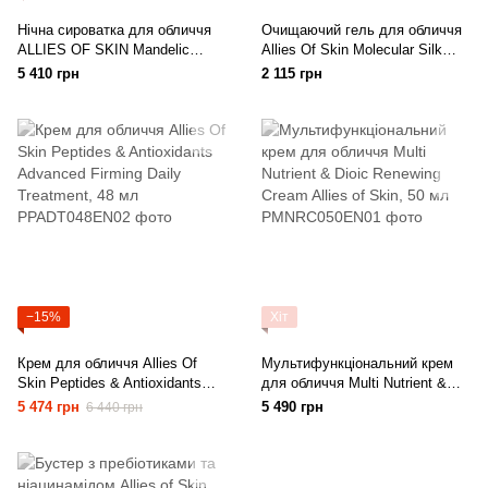
Нічна сироватка для обличчя
Очищаючий гель для обличчя
ALLIES OF SKIN Mandelic
Allies Of Skin Molecular Silk
Pigmentation Corrector Night
Amino Hydrating Cleanser, 100
5 410 грн
2 115 грн
Serum, 30 мл
мл
−15%
Хіт
Крем для обличчя Allies Of
Мультифункціональний крем
Skin Peptides & Antioxidants
для обличчя Multi Nutrient &
Advanced Firming Daily
Dioic Renewing Cream Allies of
5 474 грн
5 490 грн
6 440 грн
Treatment, 48 мл
Skin, 50 мл