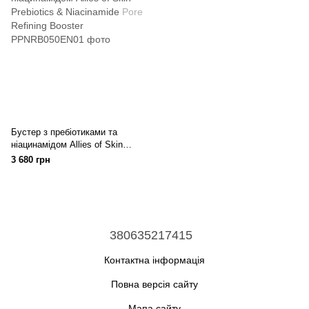
Бустер з пребіотиками та
ніацинамідом Allies of Skin
Prebiotics & Niacinamide Pore
3 680 грн
Refining Booster
380635217415
Контактна інформація
Повна версія сайту
Мапа сайту