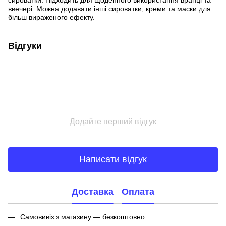
сироватки. Підходить для щоденного використання вранці та
ввечері. Можна додавати інші сироватки, креми та маски для
більш вираженого ефекту.
Відгуки
Додайте перший відгук
Написати відгук
Доставка
Оплата
Самовивіз з магазину — безкоштовно.