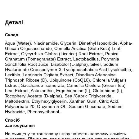
Деталі
Склад
Aqua (Water), Niacinamide, Glycerin, Dimethyl Isosorbide, Alpha-
Glucan Oligosaccharide, Centella Asiatica (Gotu Kola) Leaf
Extract, Glycyrrhiza Glabra (Licorice) Root Extract, Punica
Granatum (Pomegranate) Extract, Lactobacillus, Polymnia
Sonchifolia Root Juice, Bisabolol (L-alpha), Silver, Sodium
Hyaluronate Crosspolymer-3, Lysophosphatidic Acid Lysolecithin,
Lecithin, Laminaria Digitata Extract, Disodium Adenosine
Triphosph Ribose (D), Ubiquinone (CoQ10), Chlorella Vulgaris
Extract, Saccharide Isomerate, Camellia Oleifera (Green Tea)
Leaf Extract, Astaxanthin, Ergothioneine (L), Glutathione (L),
Tocopheryl Acetate (D-alpha), Sea /Capric Triglyceride,
Maltodextrin, Ethylhexylglycerin, Xanthan Gum, Citric Acid,
Polysorbate 20, O-cymen-5-OL, Sodium Gluconate, Sodium
Hydroxide, Phenoxyethanol.
Спосіб
застосування
На очищену та тонізовану шкіру нанесіть невелику кількість