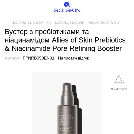
Догляд за обличчям
Догляд за обличчям Allies of Skin
Бустер з пребіотиками та
ніацинамідом Allies of Skin Prebiotics
& Niacinamide Pore Refining Booster
Артикул:
PPNRB050EN01
Написати відгук