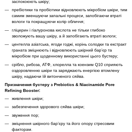
заспокоюють шкіру;
пребіотики та пробіотики відновлюють мікробіом шкіри, тим
самим зменшуючи запальні процеси, запобігаючи втраті
вологи та покращуючи колір обличчя;
гліцерин і гіалуронова кислота не тільки глибоко
зволожують вашу шкіру, а й запобігають втраті вологи;
центелла азіатська, ягоди годжі, корінь солодки та екстракт
граната зміцнюють і відновлюють шкірний бар’єр та
мікробіом при щоденному використанні цього бустеру;
срібло, рибоза, АТФ, хлорелла та коензим Q10 сприяють
оздоровленню шкіри та заряджають енергією втомлену
шкіру, надаючи їй витонченого сяйва.
Призначення бустеру з Prebiotics & Niacinamide Pore
Refining Booster:
живлення шкіри;
забезпечення здорового сяйва шкіри;
звуження пор;
зміцнення шкірного бар’єру та його опору стресовим
факторам.