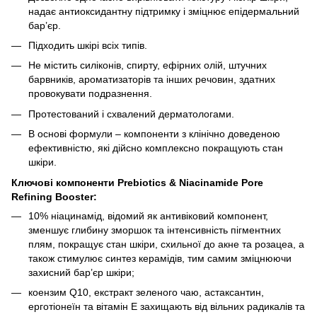
надає антиоксидантну підтримку і зміцнює епідермальний
бар’єр.
Підходить шкірі всіх типів.
Не містить силіконів, спирту, ефірних олій, штучних
барвників, ароматизаторів та інших речовин, здатних
провокувати подразнення.
Протестований і схвалений дерматологами.
В основі формули – компоненти з клінічно доведеною
ефективністю, які дійсно комплексно покращують стан
шкіри.
Ключові компоненти Prebiotics & Niacinamide Pore
Refining Booster:
10% ніацинамід, відомий як антивіковий компонент,
зменшує глибину зморшок та інтенсивність пігментних
плям, покращує стан шкіри, схильної до акне та розацеа, а
також стимулює синтез керамідів, тим самим зміцнюючи
захисний бар’єр шкіри;
коензим Q10, екстракт зеленого чаю, астаксантин,
ерготіонеїн та вітамін Е захищають від вільних радикалів та